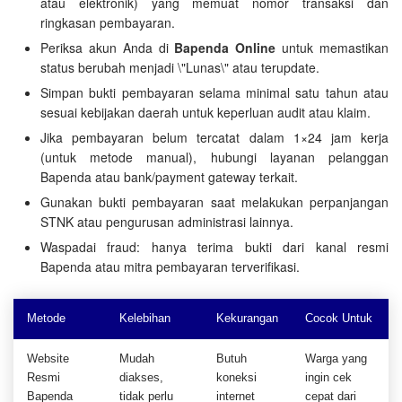
atau elektronik) yang memuat nomor transaksi dan
ringkasan pembayaran.
Periksa akun Anda di
Bapenda Online
untuk memastikan
status berubah menjadi \"Lunas\" atau terupdate.
Simpan bukti pembayaran selama minimal satu tahun atau
sesuai kebijakan daerah untuk keperluan audit atau klaim.
Jika pembayaran belum tercatat dalam 1×24 jam kerja
(untuk metode manual), hubungi layanan pelanggan
Bapenda atau bank/payment gateway terkait.
Gunakan bukti pembayaran saat melakukan perpanjangan
STNK atau pengurusan administrasi lainnya.
Waspadai fraud: hanya terima bukti dari kanal resmi
Bapenda atau mitra pembayaran terverifikasi.
Metode
Kelebihan
Kekurangan
Cocok Untuk
Website
Mudah
Butuh
Warga yang
Resmi
diakses,
koneksi
ingin cek
Bapenda
tidak perlu
internet
cepat dari