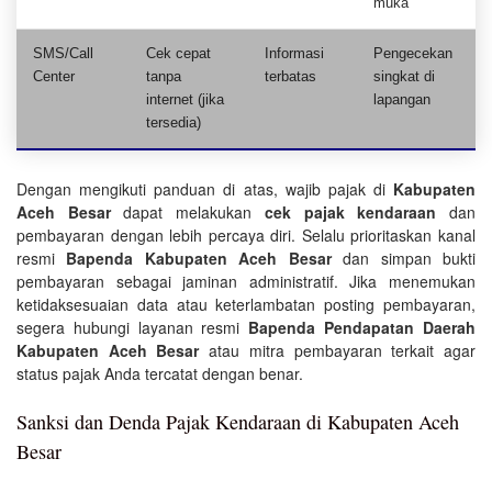
muka
SMS/Call
Cek cepat
Informasi
Pengecekan
Center
tanpa
terbatas
singkat di
internet (jika
lapangan
tersedia)
Dengan mengikuti panduan di atas, wajib pajak di
Kabupaten
Aceh Besar
dapat melakukan
cek pajak kendaraan
dan
pembayaran dengan lebih percaya diri. Selalu prioritaskan kanal
resmi
Bapenda Kabupaten Aceh Besar
dan simpan bukti
pembayaran sebagai jaminan administratif. Jika menemukan
ketidaksesuaian data atau keterlambatan posting pembayaran,
segera hubungi layanan resmi
Bapenda Pendapatan Daerah
Kabupaten Aceh Besar
atau mitra pembayaran terkait agar
status pajak Anda tercatat dengan benar.
Sanksi dan Denda Pajak Kendaraan di Kabupaten Aceh
Besar