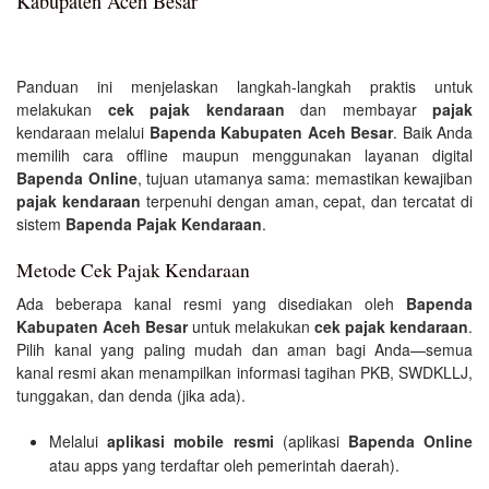
Kabupaten Aceh Besar
Panduan ini menjelaskan langkah-langkah praktis untuk
melakukan
cek pajak kendaraan
dan membayar
pajak
kendaraan melalui
Bapenda Kabupaten Aceh Besar
. Baik Anda
memilih cara offline maupun menggunakan layanan digital
Bapenda Online
, tujuan utamanya sama: memastikan kewajiban
pajak kendaraan
terpenuhi dengan aman, cepat, dan tercatat di
sistem
Bapenda Pajak Kendaraan
.
Metode Cek Pajak Kendaraan
Ada beberapa kanal resmi yang disediakan oleh
Bapenda
Kabupaten Aceh Besar
untuk melakukan
cek pajak kendaraan
.
Pilih kanal yang paling mudah dan aman bagi Anda—semua
kanal resmi akan menampilkan informasi tagihan PKB, SWDKLLJ,
tunggakan, dan denda (jika ada).
Melalui
aplikasi mobile resmi
(aplikasi
Bapenda Online
atau apps yang terdaftar oleh pemerintah daerah).