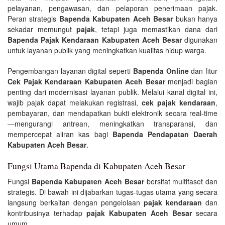
pelayanan, pengawasan, dan pelaporan penerimaan pajak.
Peran strategis
Bapenda Kabupaten Aceh Besar
bukan hanya
sekadar memungut
pajak
, tetapi juga memastikan dana dari
Bapenda Pajak Kendaraan Kabupaten Aceh Besar
digunakan
untuk layanan publik yang meningkatkan kualitas hidup warga.
Pengembangan layanan digital seperti
Bapenda Online
dan fitur
Cek Pajak Kendaraan Kabupaten Aceh Besar
menjadi bagian
penting dari modernisasi layanan publik. Melalui kanal digital ini,
wajib pajak dapat melakukan registrasi,
cek pajak kendaraan
,
pembayaran, dan mendapatkan bukti elektronik secara real-time
—mengurangi antrean, meningkatkan transparansi, dan
mempercepat aliran kas bagi
Bapenda Pendapatan Daerah
Kabupaten Aceh Besar
.
Fungsi Utama Bapenda di Kabupaten Aceh Besar
Fungsi
Bapenda Kabupaten Aceh Besar
bersifat multifaset dan
strategis. Di bawah ini dijabarkan tugas-tugas utama yang secara
langsung berkaitan dengan pengelolaan
pajak kendaraan
dan
kontribusinya terhadap
pajak Kabupaten Aceh Besar
secara
umum.