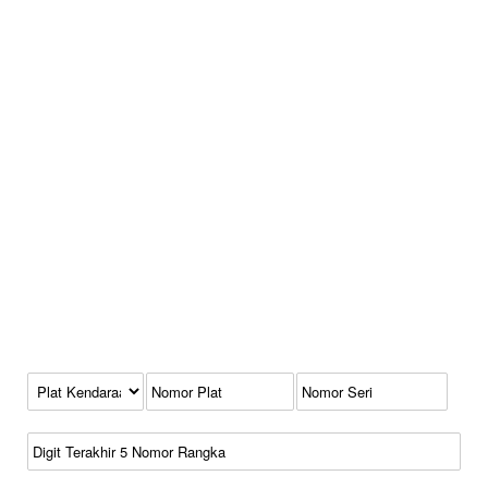
Kode Plat Kendaraan
No Plat
No Seri
No Rangka