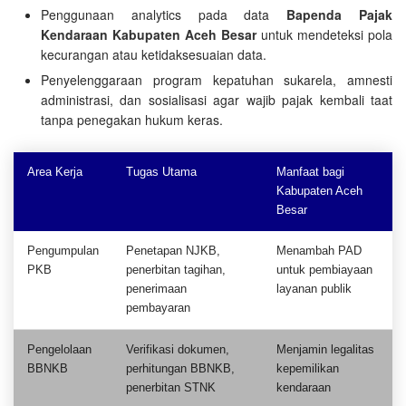
Penggunaan analytics pada data
Bapenda Pajak
Kendaraan Kabupaten Aceh Besar
untuk mendeteksi pola
kecurangan atau ketidaksesuaian data.
Penyelenggaraan program kepatuhan sukarela, amnesti
administrasi, dan sosialisasi agar wajib pajak kembali taat
tanpa penegakan hukum keras.
Area Kerja
Tugas Utama
Manfaat bagi
Kabupaten Aceh
Besar
Pengumpulan
Penetapan NJKB,
Menambah PAD
PKB
penerbitan tagihan,
untuk pembiayaan
penerimaan
layanan publik
pembayaran
Pengelolaan
Verifikasi dokumen,
Menjamin legalitas
BBNKB
perhitungan BBNKB,
kepemilikan
penerbitan STNK
kendaraan