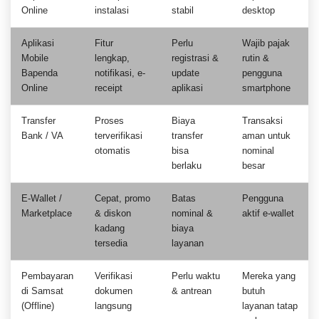
Online
instalasi
stabil
desktop
Aplikasi
Fitur
Perlu
Wajib pajak
Mobile
lengkap,
registrasi &
rutin &
Bapenda
notifikasi, e-
update
pengguna
Online
receipt
aplikasi
smartphone
Transfer
Proses
Biaya
Transaksi
Bank / VA
terverifikasi
transfer
aman untuk
otomatis
bisa
nominal
berlaku
besar
E-Wallet /
Cepat, promo
Batas
Pengguna
Marketplace
& diskon
nominal &
aktif e-wallet
kadang
biaya
tersedia
layanan
Pembayaran
Verifikasi
Perlu waktu
Mereka yang
di Samsat
dokumen
& antrean
butuh
(Offline)
langsung
layanan tatap