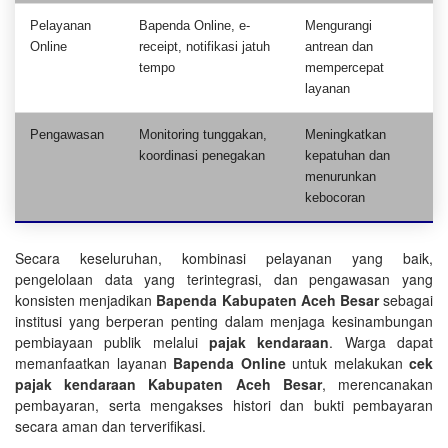
Pelayanan
Bapenda Online, e-
Mengurangi
Online
receipt, notifikasi jatuh
antrean dan
tempo
mempercepat
layanan
Pengawasan
Monitoring tunggakan,
Meningkatkan
koordinasi penegakan
kepatuhan dan
menurunkan
kebocoran
Secara keseluruhan, kombinasi pelayanan yang baik,
pengelolaan data yang terintegrasi, dan pengawasan yang
konsisten menjadikan
Bapenda Kabupaten Aceh Besar
sebagai
institusi yang berperan penting dalam menjaga kesinambungan
pembiayaan publik melalui
pajak kendaraan
. Warga dapat
memanfaatkan layanan
Bapenda Online
untuk melakukan
cek
pajak kendaraan Kabupaten Aceh Besar
, merencanakan
pembayaran, serta mengakses histori dan bukti pembayaran
secara aman dan terverifikasi.