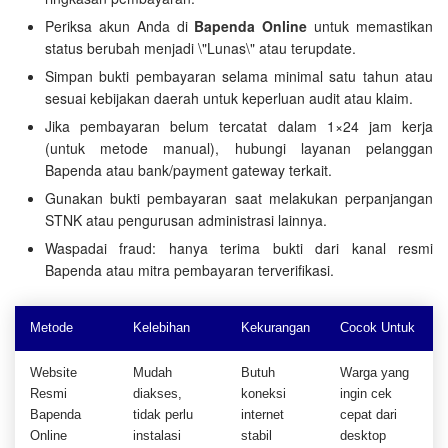
Periksa akun Anda di
Bapenda Online
untuk memastikan
status berubah menjadi \"Lunas\" atau terupdate.
Simpan bukti pembayaran selama minimal satu tahun atau
sesuai kebijakan daerah untuk keperluan audit atau klaim.
Jika pembayaran belum tercatat dalam 1×24 jam kerja
(untuk metode manual), hubungi layanan pelanggan
Bapenda atau bank/payment gateway terkait.
Gunakan bukti pembayaran saat melakukan perpanjangan
STNK atau pengurusan administrasi lainnya.
Waspadai fraud: hanya terima bukti dari kanal resmi
Bapenda atau mitra pembayaran terverifikasi.
Metode
Kelebihan
Kekurangan
Cocok Untuk
Website
Mudah
Butuh
Warga yang
Resmi
diakses,
koneksi
ingin cek
Bapenda
tidak perlu
internet
cepat dari
Online
instalasi
stabil
desktop