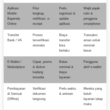
Aplikasi
Fitur
Perlu
Wajib pajak
Mobile
lengkap,
registrasi &
rutin &
Bapenda
notifikasi, e-
update
pengguna
Online
receipt
aplikasi
smartphone
Transfer
Proses
Biaya
Transaksi
Bank / VA
terverifikasi
transfer
aman untuk
otomatis
bisa
nominal
berlaku
besar
E-Wallet /
Cepat, promo
Batas
Pengguna
Marketplace
& diskon
nominal &
aktif e-wallet
kadang
biaya
tersedia
layanan
Pembayaran
Verifikasi
Perlu waktu
Mereka yang
di Samsat
dokumen
& antrean
butuh
(Offline)
langsung
layanan tatap
muka