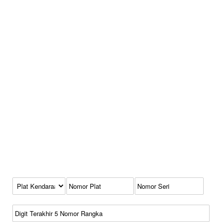
Kode Plat Kendaraan
No Plat
No Seri
No Rangka