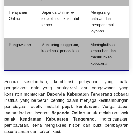
Pelayanan
Bapenda Online, e-
Mengurangi
Online
receipt, notifikasi jatuh
antrean dan
tempo
mempercepat
layanan
Pengawasan
Monitoring tunggakan,
Meningkatkan
koordinasi penegakan
kepatuhan dan
menurunkan
kebocoran
Secara keseluruhan, kombinasi pelayanan yang baik,
pengelolaan data yang terintegrasi, dan pengawasan yang
konsisten menjadikan
Bapenda Kabupaten Tangerang
sebagai
institusi yang berperan penting dalam menjaga kesinambungan
pembiayaan publik melalui
pajak kendaraan
. Warga dapat
memanfaatkan layanan
Bapenda Online
untuk melakukan
cek
pajak kendaraan Kabupaten Tangerang
, merencanakan
pembayaran, serta mengakses histori dan bukti pembayaran
secara aman dan terverifikasi.