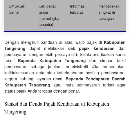
SMS/Call
Cek cepat
Informasi
Pengecekan
Center
tanpa
terbatas
singkat di
internet (jika
lapangan
tersedia)
Dengan mengikuti panduan di atas, wajib pajak di
Kabupaten
Tangerang
dapat melakukan
cek pajak kendaraan
dan
pembayaran dengan lebih percaya diri. Selalu prioritaskan kanal
resmi
Bapenda Kabupaten Tangerang
dan simpan bukti
pembayaran sebagai jaminan administratif. Jika menemukan
ketidaksesuaian data atau keterlambatan posting pembayaran,
segera hubungi layanan resmi
Bapenda Pendapatan Daerah
Kabupaten Tangerang
atau mitra pembayaran terkait agar
status pajak Anda tercatat dengan benar.
Sanksi dan Denda Pajak Kendaraan di Kabupaten
Tangerang