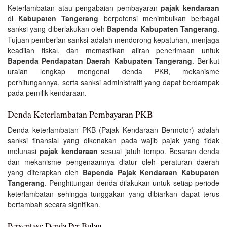
Keterlambatan atau pengabaian pembayaran
pajak kendaraan
di
Kabupaten Tangerang
berpotensi menimbulkan berbagai
sanksi yang diberlakukan oleh
Bapenda Kabupaten Tangerang
.
Tujuan pemberian sanksi adalah mendorong kepatuhan, menjaga
keadilan fiskal, dan memastikan aliran penerimaan untuk
Bapenda Pendapatan Daerah Kabupaten Tangerang
. Berikut
uraian lengkap mengenai denda PKB, mekanisme
perhitungannya, serta sanksi administratif yang dapat berdampak
pada pemilik kendaraan.
Denda Keterlambatan Pembayaran PKB
Denda keterlambatan PKB (Pajak Kendaraan Bermotor) adalah
sanksi finansial yang dikenakan pada wajib pajak yang tidak
melunasi
pajak kendaraan
sesuai jatuh tempo. Besaran denda
dan mekanisme pengenaannya diatur oleh peraturan daerah
yang diterapkan oleh
Bapenda Pajak Kendaraan Kabupaten
Tangerang
. Penghitungan denda dilakukan untuk setiap periode
keterlambatan sehingga tunggakan yang dibiarkan dapat terus
bertambah secara signifikan.
Persentase Denda Per Bulan