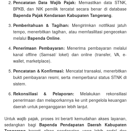
Pencatatan Data Wajib Pajak:
Memastikan data STNK,
BPKB, dan NIK pemilik tercatat secara benar di database
Bapenda Pajak Kendaraan Kabupaten Tangerang
.
Pemberitahuan & Tagihan:
Mengirimkan notifikasi jatuh
tempo, menerbitkan tagihan, atau memfasilitasi pengecekan
melalui
Bapenda Online
.
Penerimaan Pembayaran:
Menerima pembayaran melalui
kanal offline (Samsat/ loket) dan online (transfer, VA, e-
wallet, marketplace).
Pencatatan & Konfirmasi:
Mencatat transaksi, menerbitkan
bukti pembayaran resmi, serta memperbarui status STNK di
sistem.
Rekonsiliasi & Pelaporan:
Melakukan rekonsiliasi
penerimaan dan melaporkannya ke unit pengelola keuangan
daerah untuk penganggaran lebih lanjut.
Untuk wajib pajak, proses ini berarti kemudahan akses layanan,
sedangkan bagi
Bapenda Pendapatan Daerah Kabupaten
Tangerang
berarti aliran pendapatan yang lebih andal dan