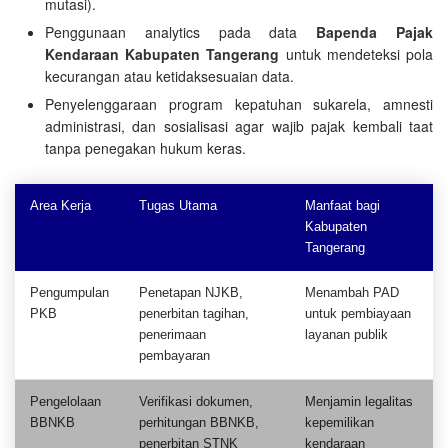
mutasi).
Penggunaan analytics pada data
Bapenda Pajak
Kendaraan Kabupaten Tangerang
untuk mendeteksi pola
kecurangan atau ketidaksesuaian data.
Penyelenggaraan program kepatuhan sukarela, amnesti
administrasi, dan sosialisasi agar wajib pajak kembali taat
tanpa penegakan hukum keras.
Area Kerja
Tugas Utama
Manfaat bagi
Kabupaten
Tangerang
Pengumpulan
Penetapan NJKB,
Menambah PAD
PKB
penerbitan tagihan,
untuk pembiayaan
penerimaan
layanan publik
pembayaran
Pengelolaan
Verifikasi dokumen,
Menjamin legalitas
BBNKB
perhitungan BBNKB,
kepemilikan
penerbitan STNK
kendaraan