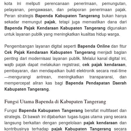
kota ini meliputi perencanaan penerimaan, pemungutan,
pelayanan, pengawasan, dan pelaporan penerimaan pajak.
Peran strategis
Bapenda Kabupaten Tangerang
bukan hanya
sekadar memungut
pajak
, tetapi juga memastikan dana dari
Bapenda Pajak Kendaraan Kabupaten Tangerang
digunakan
untuk layanan publik yang meningkatkan kualitas hidup warga.
Pengembangan layanan digital seperti
Bapenda Online
dan fitur
Cek Pajak Kendaraan Kabupaten Tangerang
menjadi bagian
penting dari modernisasi layanan publik. Melalui kanal digital ini,
wajib pajak dapat melakukan registrasi,
cek pajak kendaraan
,
pembayaran, dan mendapatkan bukti elektronik secara real-time
—mengurangi antrean, meningkatkan transparansi, dan
mempercepat aliran kas bagi
Bapenda Pendapatan Daerah
Kabupaten Tangerang
.
Fungsi Utama Bapenda di Kabupaten Tangerang
Fungsi
Bapenda Kabupaten Tangerang
bersifat multifaset dan
strategis. Di bawah ini dijabarkan tugas-tugas utama yang secara
langsung berkaitan dengan pengelolaan
pajak kendaraan
dan
kontribusinya terhadap
pajak Kabupaten Tangerang
secara