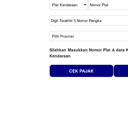
Kode Plat Kendaraan
No Plat
No Seri
No Rangka
Wilayah
Silahkan Masukkan Nomor Plat & data 
Kendaraan