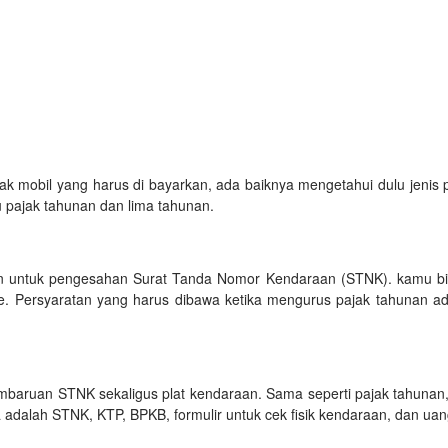
k mobil yang harus di bayarkan, ada baiknya mengetahui dulu jenis p
tu pajak tahunan dan lima tahunan.
kan untuk pengesahan Surat Tanda Nomor Kendaraan (STNK). kamu bi
ite. Persyaratan yang harus dibawa ketika mengurus pajak tahunan a
embaruan STNK sekaligus plat kendaraan. Sama seperti pajak tahunan
adalah STNK, KTP, BPKB, formulir untuk cek fisik kendaraan, dan ua