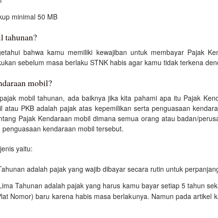
f
ukup minimal 50 MB
l tahunan?
ngetahui bahwa kamu memiliki kewajiban untuk membayar Pajak Ke
akukan sebelum masa berlaku STNK habis agar kamu tidak terkena den
ndaraan mobil?
pajak mobil tahunan, ada baiknya jika kita pahami apa itu Pajak Ken
l atau PKB adalah pajak atas kepemilikan serta penguasaan kendaraa
tang Pajak Kendaraan mobil dimana semua orang atau badan/perusa
 penguasaan kendaraan mobil tersebut.
jenis yaitu:
hunan adalah pajak yang wajib dibayar secara rutin untuk perpanja
ima Tahunan adalah pajak yang harus kamu bayar setiap 5 tahun sek
t Nomor) baru karena habis masa berlakunya. Namun pada artikel kal