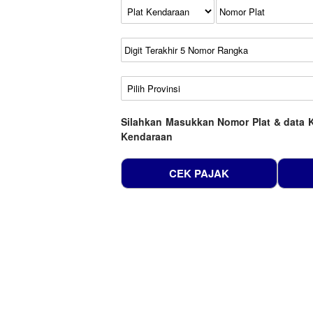
Kode Plat Kendaraan
No Plat
No Seri
No Rangka
Wilayah
Silahkan Masukkan Nomor Plat & data 
Kendaraan