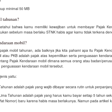
f
ukup minimal 50 MB
l tahunan?
ngetahui bahwa kamu memiliki kewajiban untuk membayar Pajak Ke
akukan sebelum masa berlaku STNK habis agar kamu tidak terkena den
ndaraan mobil?
pajak mobil tahunan, ada baiknya jika kita pahami apa itu Pajak Ken
l atau PKB adalah pajak atas kepemilikan serta penguasaan kendaraa
tang Pajak Kendaraan mobil dimana semua orang atau badan/perusa
 penguasaan kendaraan mobil tersebut.
jenis yaitu:
hunan adalah pajak yang wajib dibayar secara rutin untuk perpanja
ima Tahunan adalah pajak yang harus kamu bayar setiap 5 tahun sek
t Nomor) baru karena habis masa berlakunya. Namun pada artikel kal