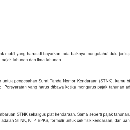
k mobil yang harus di bayarkan, ada baiknya mengetahui dulu jenis p
tu pajak tahunan dan lima tahunan.
kan untuk pengesahan Surat Tanda Nomor Kendaraan (STNK). kamu bi
ite. Persyaratan yang harus dibawa ketika mengurus pajak tahunan a
embaruan STNK sekaligus plat kendaraan. Sama seperti pajak tahunan
adalah STNK, KTP, BPKB, formulir untuk cek fisik kendaraan, dan ua