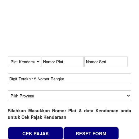
Kode Plat Kendaraan
No Plat
No Seri
No Rangka
Wilayah
Silahkan Masukkan Nomor Plat & data Kendaraan anda
untuk Cek Pajak Kendaraan