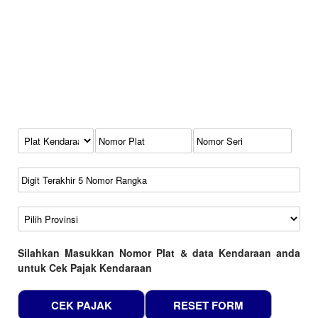
Kode Plat Kendaraan
No Plat
No Seri
No Rangka
Wilayah
Silahkan Masukkan Nomor Plat & data Kendaraan anda
untuk Cek Pajak Kendaraan