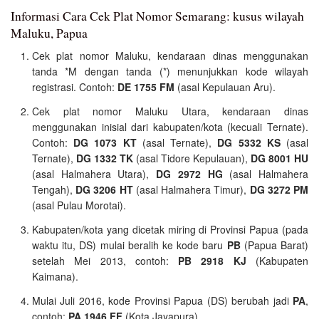
Informasi Cara Cek Plat Nomor Semarang: kusus wilayah
Maluku, Papua
Cek plat nomor Maluku, kendaraan dinas menggunakan
tanda *M dengan tanda (*) menunjukkan kode wilayah
registrasi. Contoh:
DE 1755 FM
(asal Kepulauan Aru).
Cek plat nomor Maluku Utara, kendaraan dinas
menggunakan inisial dari kabupaten/kota (kecuali Ternate).
Contoh:
DG 1073 KT
(asal Ternate),
DG 5332 KS
(asal
Ternate),
DG 1332 TK
(asal Tidore Kepulauan),
DG 8001 HU
(asal Halmahera Utara),
DG 2972 HG
(asal Halmahera
Tengah),
DG 3206 HT
(asal Halmahera Timur),
DG 3272 PM
(asal Pulau Morotai).
Kabupaten/kota yang dicetak
miring
di Provinsi Papua (pada
waktu itu, DS) mulai beralih ke kode baru
PB
(Papua Barat)
setelah Mei 2013, contoh:
PB 2918 KJ
(Kabupaten
Kaimana).
Mulai Juli 2016, kode Provinsi Papua (DS) berubah jadi
PA
,
contoh:
PA 1946 FF
(Kota Jayapura).