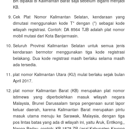
BR dipakai di Kalimantan Barat saja sebelum diganti menjadi
KB.
Cek Plat Nomor Kalimantan Selatan, kendaraan yang
dimutasi menggunakan kode T* dengan (*) sebagai kode
wilayah registrasi. Contoh: DA 8564 TJB adalah plat nomor
mobil mutasi dari Kota Banjarmasin.
Seluruh Provinsi Kalimantan Selatan untuk semua jenis
kendaraan bermotor menggunakan tiga kode registrasi
belakang. Dua kode registrasi masih berlaku selama masih
ada tersedia.
plat nomor Kalimantan Utara (KU) mulai berlaku sejak bulan
April 2017.
plat nomor Kalimantan Barat (KB) merupakan plat nomor
istimewa yang diperbolehkan masuk wilayah negara
Malaysia, Brunei Darussalam tanpa pengenaan surat lapor
keluar daerah, karena Kalimantan Barat merupakan pintu
masuk utama menuju ke Sarawak, Malaysia, dengan tiga
pos lintas batas yang ada di wilayah ini, yaitu Aruk, Entikong,,
Nanga Badau, contoh: KB 1878 ZR (asal Kabupaten Kayong