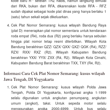
kode baru R** setelah TRZ habis, namun langsung dimulai
dari RKA, bukan dari RFA, dikarenakan kode RFA - RFZ
sudah dipakai sebagai kode plat dinas yang hanya berlaku 1
(satu) tahun sekali sejak dikeluarkan.
Cek Plat Nomor Semarang: kusus wilayah Bandung Raya
(plat D) menerapkan plat nomor sementara untuk kendaraan
roda empat (R4), roda dua (R2) yang berlaku hanya sebulan
hingga plat nomor tetap resmi diterbitkan. Wilayah Kota
Bandung berakhiran QZZ/ QZX/ QXX/ QXZ/ QGK (R4), RZZ/
RZX/ RXX/ RXZ (R2). Wilayah Kabupaten Bandung
berakhiran YXX/ YYX/ ZXX (R4, R2). Wilayah Kota Cimahi,
Kabupaten Bandung Barat berakhiran TXX, TXY (R4, R2).
Informasi Cara Cek Plat Nomor Semarang: kusus wilayah
Jawa Tengah, DI Yogyakarta
Cek Plat Nomor Semarang: kusus wilayah Polda Jawa
Tengah, Polda DI Yogyakarta, konfigurasi angka 1-1999
selalu digunakan untuk angkutan penumpang, angkutan
umum (angkot), taksi. Untuk sepeda motor selalu
menggunakan angka 2000-6999. Untuk bus selalu