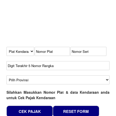
Kode Plat Kendaraan
No Plat
No Seri
No Rangka
Wilayah
Silahkan Masukkan Nomor Plat & data Kendaraan anda
untuk Cek Pajak Kendaraan