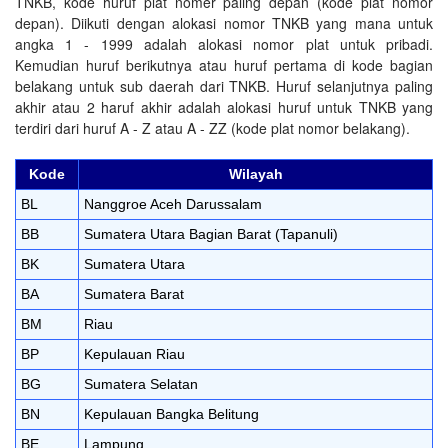
TNKB, kode huruf plat nomer paling depan (kode plat nomor
depan). Diikuti dengan alokasi nomor TNKB yang mana untuk
angka 1 - 1999 adalah alokasi nomor plat untuk pribadi.
Kemudian huruf berikutnya atau huruf pertama di kode bagian
belakang untuk sub daerah dari TNKB. Huruf selanjutnya paling
akhir atau 2 haruf akhir adalah alokasi huruf untuk TNKB yang
terdiri dari huruf A - Z atau A - ZZ (kode plat nomor belakang).
Kode
Wilayah
BL
Nanggroe Aceh Darussalam
BB
Sumatera Utara Bagian Barat (Tapanuli)
BK
Sumatera Utara
BA
Sumatera Barat
BM
Riau
BP
Kepulauan Riau
BG
Sumatera Selatan
BN
Kepulauan Bangka Belitung
BE
Lampung