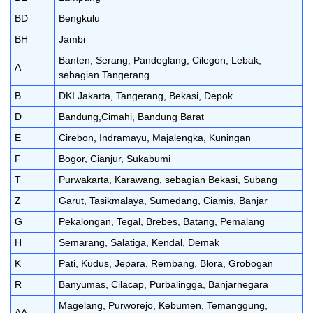
BD
Bengkulu
BH
Jambi
Banten, Serang, Pandeglang, Cilegon, Lebak,
A
sebagian Tangerang
B
DKI Jakarta, Tangerang, Bekasi, Depok
D
Bandung,Cimahi, Bandung Barat
E
Cirebon, Indramayu, Majalengka, Kuningan
F
Bogor, Cianjur, Sukabumi
T
Purwakarta, Karawang, sebagian Bekasi, Subang
Z
Garut, Tasikmalaya, Sumedang, Ciamis, Banjar
G
Pekalongan, Tegal, Brebes, Batang, Pemalang
H
Semarang, Salatiga, Kendal, Demak
K
Pati, Kudus, Jepara, Rembang, Blora, Grobogan
R
Banyumas, Cilacap, Purbalingga, Banjarnegara
Magelang, Purworejo, Kebumen, Temanggung,
AA