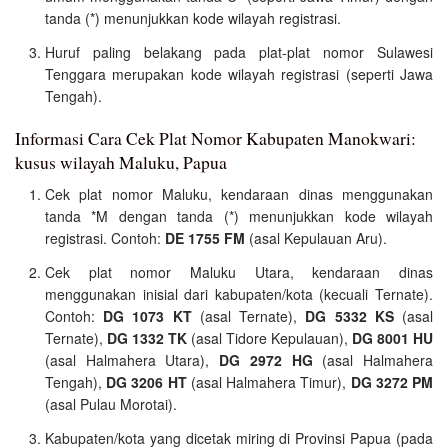
tanda (*) menunjukkan kode wilayah registrasi.
Huruf paling belakang pada plat-plat nomor Sulawesi
Tenggara merupakan kode wilayah registrasi (seperti Jawa
Tengah).
Informasi Cara Cek Plat Nomor Kabupaten Manokwari:
kusus wilayah Maluku, Papua
Cek plat nomor Maluku, kendaraan dinas menggunakan
tanda *M dengan tanda (*) menunjukkan kode wilayah
registrasi. Contoh:
DE 1755 FM
(asal Kepulauan Aru).
Cek plat nomor Maluku Utara, kendaraan dinas
menggunakan inisial dari kabupaten/kota (kecuali Ternate).
Contoh:
DG 1073 KT
(asal Ternate),
DG 5332 KS
(asal
Ternate),
DG 1332 TK
(asal Tidore Kepulauan),
DG 8001 HU
(asal Halmahera Utara),
DG 2972 HG
(asal Halmahera
Tengah),
DG 3206 HT
(asal Halmahera Timur),
DG 3272 PM
(asal Pulau Morotai).
Kabupaten/kota yang dicetak
miring
di Provinsi Papua (pada