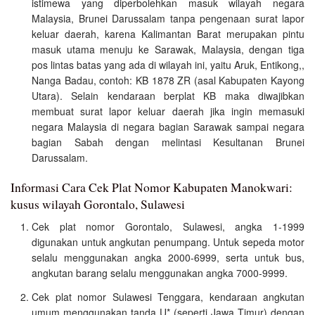
istimewa yang diperbolehkan masuk wilayah negara
Malaysia, Brunei Darussalam tanpa pengenaan surat lapor
keluar daerah, karena Kalimantan Barat merupakan pintu
masuk utama menuju ke Sarawak, Malaysia, dengan tiga
pos lintas batas yang ada di wilayah ini, yaitu Aruk, Entikong,,
Nanga Badau, contoh: KB 1878 ZR (asal Kabupaten Kayong
Utara). Selain kendaraan berplat KB maka diwajibkan
membuat surat lapor keluar daerah jika ingin memasuki
negara Malaysia di negara bagian Sarawak sampai negara
bagian Sabah dengan melintasi Kesultanan Brunei
Darussalam.
Informasi Cara Cek Plat Nomor Kabupaten Manokwari:
kusus wilayah Gorontalo, Sulawesi
Cek plat nomor Gorontalo, Sulawesi, angka 1-1999
digunakan untuk angkutan penumpang. Untuk sepeda motor
selalu menggunakan angka 2000-6999, serta untuk bus,
angkutan barang selalu menggunakan angka 7000-9999.
Cek plat nomor Sulawesi Tenggara, kendaraan angkutan
umum menggunakan tanda U* (seperti Jawa Timur) dengan