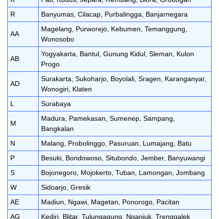
R
Banyumas, Cilacap, Purbalingga, Banjarnegara
Magelang, Purworejo, Kebumen, Temanggung,
AA
Wonosobo
Yogyakarta, Bantul, Gunung Kidul, Sleman, Kulon
AB
Progo
Surakarta, Sukoharjo, Boyolali, Sragen, Karanganyar,
AD
Wonogiri, Klaten
L
Surabaya
Madura, Pamekasan, Sumenep, Sampang,
M
Bangkalan
N
Malang, Probolinggo, Pasuruan, Lumajang, Batu
P
Besuki, Bondowoso, Situbondo, Jember, Banyuwangi
S
Bojonegoro, Mojokerto, Tuban, Lamongan, Jombang
W
Sidoarjo, Gresik
AE
Madiun, Ngawi, Magetan, Ponorogo, Pacitan
AG
Kediri, Blitar, Tulungagung, Nganjuk, Trenggalek