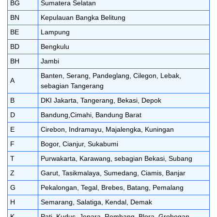
BG
Sumatera Selatan
BN
Kepulauan Bangka Belitung
BE
Lampung
BD
Bengkulu
BH
Jambi
Banten, Serang, Pandeglang, Cilegon, Lebak,
A
sebagian Tangerang
B
DKI Jakarta, Tangerang, Bekasi, Depok
D
Bandung,Cimahi, Bandung Barat
E
Cirebon, Indramayu, Majalengka, Kuningan
F
Bogor, Cianjur, Sukabumi
T
Purwakarta, Karawang, sebagian Bekasi, Subang
Z
Garut, Tasikmalaya, Sumedang, Ciamis, Banjar
G
Pekalongan, Tegal, Brebes, Batang, Pemalang
H
Semarang, Salatiga, Kendal, Demak
K
Pati, Kudus, Jepara, Rembang, Blora, Grobogan