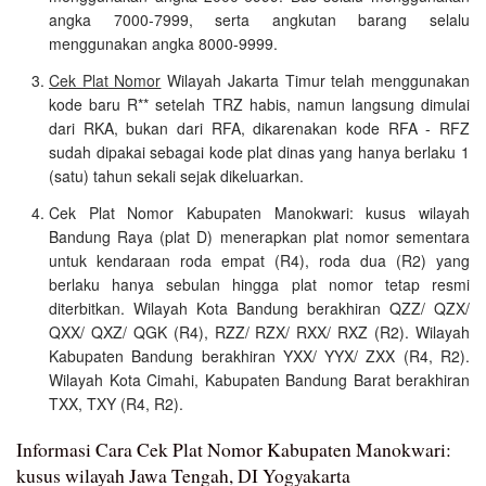
angka 7000-7999, serta angkutan barang selalu
menggunakan angka 8000-9999.
Cek Plat Nomor
Wilayah Jakarta Timur telah menggunakan
kode baru R** setelah TRZ habis, namun langsung dimulai
dari RKA, bukan dari RFA, dikarenakan kode RFA - RFZ
sudah dipakai sebagai kode plat dinas yang hanya berlaku 1
(satu) tahun sekali sejak dikeluarkan.
Cek Plat Nomor Kabupaten Manokwari: kusus wilayah
Bandung Raya (plat D) menerapkan plat nomor sementara
untuk kendaraan roda empat (R4), roda dua (R2) yang
berlaku hanya sebulan hingga plat nomor tetap resmi
diterbitkan. Wilayah Kota Bandung berakhiran QZZ/ QZX/
QXX/ QXZ/ QGK (R4), RZZ/ RZX/ RXX/ RXZ (R2). Wilayah
Kabupaten Bandung berakhiran YXX/ YYX/ ZXX (R4, R2).
Wilayah Kota Cimahi, Kabupaten Bandung Barat berakhiran
TXX, TXY (R4, R2).
Informasi Cara Cek Plat Nomor Kabupaten Manokwari:
kusus wilayah Jawa Tengah, DI Yogyakarta