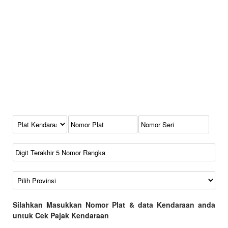
Kode Plat Kendaraan
No Plat
No Seri
No Rangka
Wilayah
Silahkan Masukkan Nomor Plat & data Kendaraan anda
untuk Cek Pajak Kendaraan