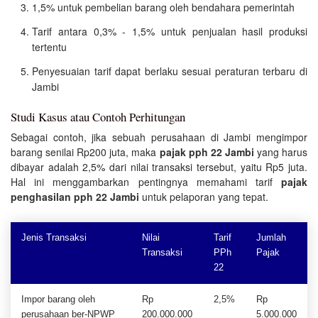
1,5% untuk pembelian barang oleh bendahara pemerintah
Tarif antara 0,3% - 1,5% untuk penjualan hasil produksi
tertentu
Penyesuaian tarif dapat berlaku sesuai peraturan terbaru di
Jambi
Studi Kasus atau Contoh Perhitungan
Sebagai contoh, jika sebuah perusahaan di Jambi mengimpor
barang senilai Rp200 juta, maka
pajak pph 22 Jambi
yang harus
dibayar adalah 2,5% dari nilai transaksi tersebut, yaitu Rp5 juta.
Hal ini menggambarkan pentingnya memahami tarif
pajak
penghasilan pph 22 Jambi
untuk pelaporan yang tepat.
Jenis Transaksi
Nilai
Tarif
Jumlah
Transaksi
PPh
Pajak
22
Impor barang oleh
Rp
2,5%
Rp
perusahaan ber-NPWP
200.000.000
5.000.000