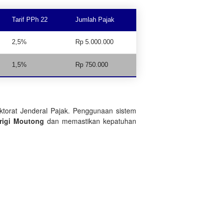
Tarif PPh 22
Jumlah Pajak
2,5%
Rp 5.000.000
1,5%
Rp 750.000
ktorat Jenderal Pajak. Penggunaan sistem
rigi Moutong
dan memastikan kepatuhan