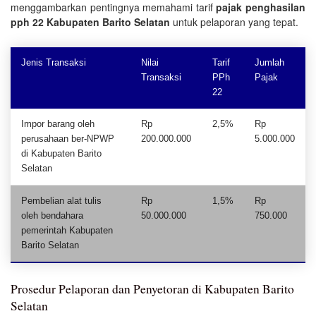
menggambarkan pentingnya memahami tarif
pajak penghasilan
pph 22 Kabupaten Barito Selatan
untuk pelaporan yang tepat.
Jenis Transaksi
Nilai
Tarif
Jumlah
Transaksi
PPh
Pajak
22
Impor barang oleh
Rp
2,5%
Rp
perusahaan ber-NPWP
200.000.000
5.000.000
di Kabupaten Barito
Selatan
Pembelian alat tulis
Rp
1,5%
Rp
oleh bendahara
50.000.000
750.000
pemerintah Kabupaten
Barito Selatan
Prosedur Pelaporan dan Penyetoran di Kabupaten Barito
Selatan