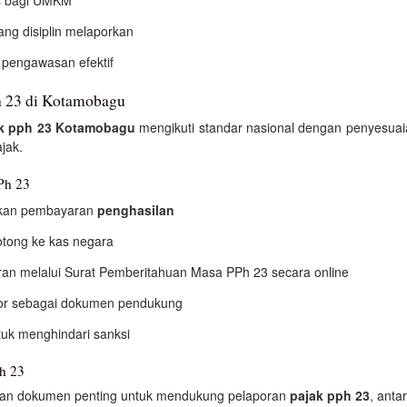
yang disiplin melaporkan
 pengawasan efektif
h 23 di Kotamobagu
k pph 23 Kotamobagu
mengikuti standar nasional dengan penyesuai
jak.
Ph 23
kan pembayaran
penghasilan
otong ke kas negara
n melalui Surat Pemberitahuan Masa PPh 23 secara online
tor sebagai dokumen pendukung
tuk menghindari sanksi
h 23
pan dokumen penting untuk mendukung pelaporan
pajak pph 23
, antar