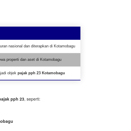
uran nasional dan diterapkan di Kotamobagu
sewa properti dan aset di Kotamobagu
jadi objek
pajak pph 23 Kotamobagu
pajak pph 23
, seperti:
mobagu