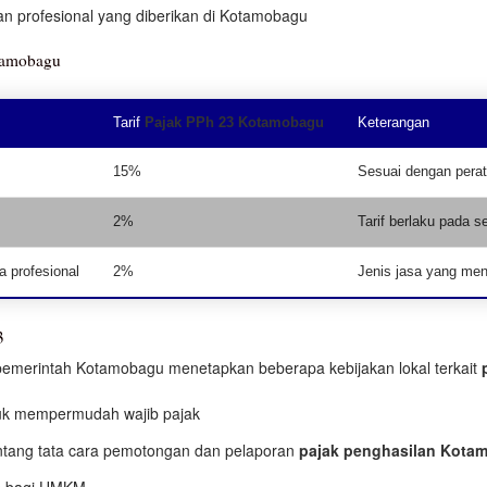
an profesional yang diberikan di Kotamobagu
otamobagu
Tarif
Pajak PPh 23 Kotamobagu
Keterangan
15%
Sesuai dengan perat
2%
Tarif berlaku pada 
a profesional
2%
Jenis jasa yang men
3
pemerintah Kotamobagu menetapkan beberapa kebijakan lokal terkait
tuk mempermudah wajib pajak
ntang tata cara pemotongan dan pelaporan
pajak penghasilan Kota
tis bagi UMKM