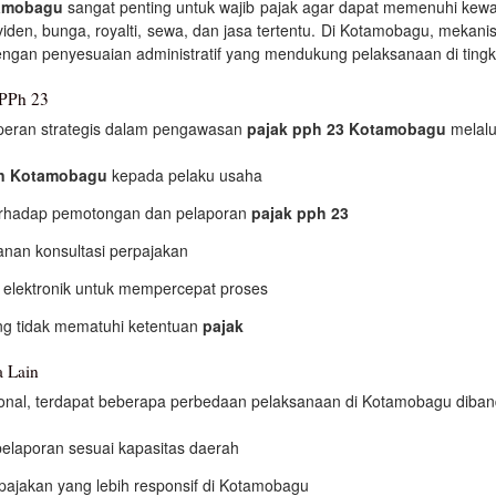
tamobagu
sangat penting untuk wajib pajak agar dapat memenuhi kew
iden, bunga, royalti, sewa, dan jasa tertentu. Di Kotamobagu, mek
ngan penyesuaian administratif yang mendukung pelaksanaan di tingka
 PPh 23
eran strategis dalam pengawasan
pajak pph 23 Kotamobagu
melalu
an Kotamobagu
kepada pelaku usaha
erhadap pemotongan dan pelaporan
pajak pph 23
anan konsultasi perpajakan
 elektronik untuk mempercepat proses
ng tidak mematuhi ketentuan
pajak
 Lain
onal, terdapat beberapa perbedaan pelaksanaan di Kotamobagu dibandi
pelaporan sesuai kapasitas daerah
pajakan yang lebih responsif di Kotamobagu