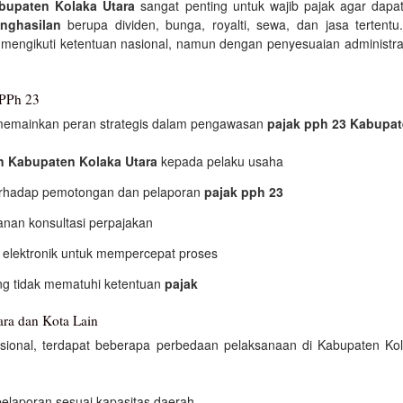
bupaten Kolaka Utara
sangat penting untuk wajib pajak agar dap
nghasilan
berupa dividen, bunga, royalti, sewa, dan jasa terten
mengikuti ketentuan nasional, namun dengan penyesuaian administra
 PPh 23
 memainkan peran strategis dalam pengawasan
pajak pph 23 Kabupat
n Kabupaten Kolaka Utara
kepada pelaku usaha
erhadap pemotongan dan pelaporan
pajak pph 23
anan konsultasi perpajakan
 elektronik untuk mempercepat proses
ng tidak mematuhi ketentuan
pajak
ra dan Kota Lain
sional, terdapat beberapa perbedaan pelaksanaan di Kabupaten Kol
pelaporan sesuai kapasitas daerah