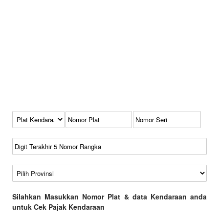
Kode Plat Kendaraan
No Plat
No Seri
No Rangka
Wilayah
Silahkan Masukkan Nomor Plat & data Kendaraan anda
untuk Cek Pajak Kendaraan