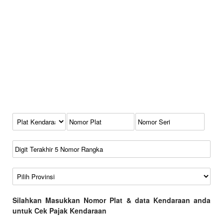
Kode Plat Kendaraan
No Plat
No Seri
No Rangka
Wilayah
Silahkan Masukkan Nomor Plat & data Kendaraan anda
untuk Cek Pajak Kendaraan