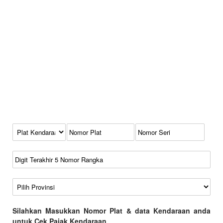
Kode Plat Kendaraan
No Plat
No Seri
No Rangka
Wilayah
Silahkan Masukkan Nomor Plat & data Kendaraan anda
untuk Cek Pajak Kendaraan