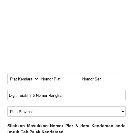
Kode Plat Kendaraan
No Plat
No Seri
No Rangka
Wilayah
Silahkan Masukkan Nomor Plat & data Kendaraan anda
untuk Cek Pajak Kendaraan