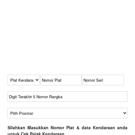
Kode Plat Kendaraan
No Plat
No Seri
No Rangka
Wilayah
Silahkan Masukkan Nomor Plat & data Kendaraan anda
untuk Cek Pajak Kendaraan