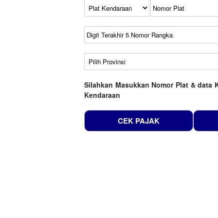
Kode Plat Kendaraan
No Plat
No Seri
No Rangka
Wilayah
Silahkan Masukkan Nomor Plat & data 
Kendaraan