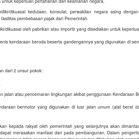
 untuk keperluan pertahanan dan keamanan negara.
liki/dikuasai kedutaan, konsulat, perwakilan negara asing denga
fasilitas pembebasan pajak dari Pemerintah.
ki/dikuasai oleh pabrikan atau importir yang disediakan untuk keperlua
enis kendaraan beroda beserta gandengannya yang digunakan di semua
n dari 2 unsur pokok:
.
n jalan atau pencemaran lingkungan akibat penggunaan Kendaraan Ber
araan bermotor yang digunakan di luar jalan umum (alat berat dan
n kepada rakyat oleh pemerintah yang selanjutnya akan dimanfaatk
 dapat merasakan manfaat dari pada pembangunan. Dalam pengerti