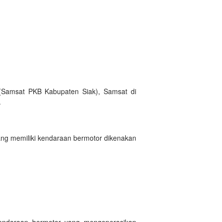
(Samsat PKB Kabupaten Siak), Samsat di
.
ng memiliki kendaraan bermotor dikenakan
kendaraan bermotor yang mengoperasikan