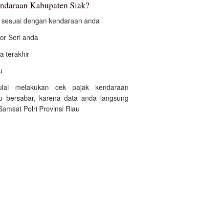
endaraan Kabupaten Siak?
an sesuai dengan kendaraan anda
r Seri anda
a terakhir
u
ulai melakukan cek pajak kendaraan
p bersabar, karena data anda langsung
amsat Polri Provinsi Riau