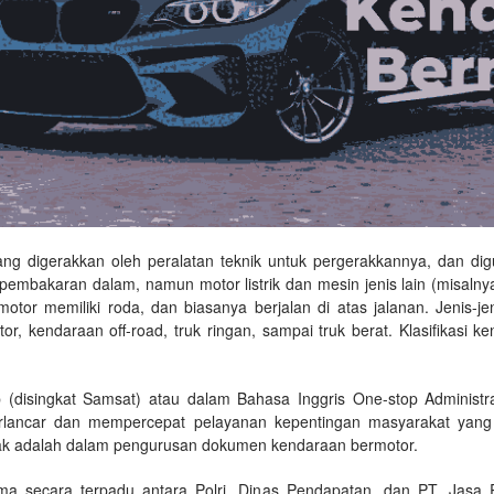
g digerakkan oleh peralatan teknik untuk pergerakkannya, dan di
akaran dalam, namun motor listrik dan mesin jenis lain (misalnya k
motor memiliki roda, dan biasanya berjalan di atas jalanan. Jenis-
r, kendaraan off-road, truk ringan, sampai truk berat. Klasifikasi ke
 (disingkat Samsat) atau dalam Bahasa Inggris One-stop Administrat
rlancar dan mempercepat pelayanan kepentingan masyarakat yang
ak adalah dalam pengurusan dokumen kendaraan bermotor.
a secara terpadu antara Polri, Dinas Pendapatan, dan PT. Jasa 