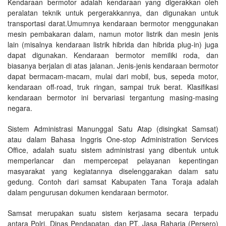
Kendaraan bermotor adalah kendaraan yang digerakkan oleh
peralatan teknik untuk pergerakkannya, dan digunakan untuk
transportasi darat.Umumnya kendaraan bermotor menggunakan
mesin pembakaran dalam, namun motor listrik dan mesin jenis
lain (misalnya kendaraan listrik hibrida dan hibrida plug-in) juga
dapat digunakan. Kendaraan bermotor memiliki roda, dan
biasanya berjalan di atas jalanan. Jenis-jenis kendaraan bermotor
dapat bermacam-macam, mulai dari mobil, bus, sepeda motor,
kendaraan off-road, truk ringan, sampai truk berat. Klasifikasi
kendaraan bermotor ini bervariasi tergantung masing-masing
negara.
Sistem Administrasi Manunggal Satu Atap (disingkat Samsat)
atau dalam Bahasa Inggris One-stop Administration Services
Office, adalah suatu sistem administrasi yang dibentuk untuk
memperlancar dan mempercepat pelayanan kepentingan
masyarakat yang kegiatannya diselenggarakan dalam satu
gedung. Contoh dari samsat Kabupaten Tana Toraja adalah
dalam pengurusan dokumen kendaraan bermotor.
Samsat merupakan suatu sistem kerjasama secara terpadu
antara Polri, Dinas Pendapatan, dan PT. Jasa Raharja (Persero)