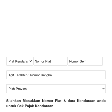
Kode Plat Kendaraan
No Plat
No Seri
No Rangka
Wilayah
Silahkan Masukkan Nomor Plat & data Kendaraan anda
untuk Cek Pajak Kendaraan