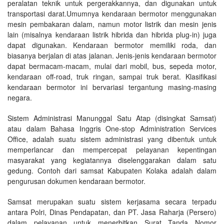
peralatan teknik untuk pergerakkannya, dan digunakan untuk
transportasi darat.Umumnya kendaraan bermotor menggunakan
mesin pembakaran dalam, namun motor listrik dan mesin jenis
lain (misalnya kendaraan listrik hibrida dan hibrida plug-in) juga
dapat digunakan. Kendaraan bermotor memiliki roda, dan
biasanya berjalan di atas jalanan. Jenis-jenis kendaraan bermotor
dapat bermacam-macam, mulai dari mobil, bus, sepeda motor,
kendaraan off-road, truk ringan, sampai truk berat. Klasifikasi
kendaraan bermotor ini bervariasi tergantung masing-masing
negara.
Sistem Administrasi Manunggal Satu Atap (disingkat Samsat)
atau dalam Bahasa Inggris One-stop Administration Services
Office, adalah suatu sistem administrasi yang dibentuk untuk
memperlancar dan mempercepat pelayanan kepentingan
masyarakat yang kegiatannya diselenggarakan dalam satu
gedung. Contoh dari samsat Kabupaten Kolaka adalah dalam
pengurusan dokumen kendaraan bermotor.
Samsat merupakan suatu sistem kerjasama secara terpadu
antara Polri, Dinas Pendapatan, dan PT. Jasa Raharja (Persero)
dalam pelayanan untuk menerbitkan Surat Tanda Nomor