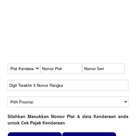
Kode Plat Kendaraan
No Plat
No Seri
No Rangka
Wilayah
Silahkan Masukkan Nomor Plat & data Kendaraan anda
untuk Cek Pajak Kendaraan