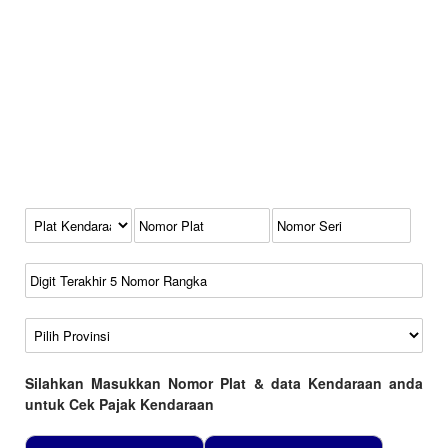
Kode Plat Kendaraan
No Plat
No Seri
No Rangka
Wilayah
Silahkan Masukkan Nomor Plat & data Kendaraan anda
untuk Cek Pajak Kendaraan