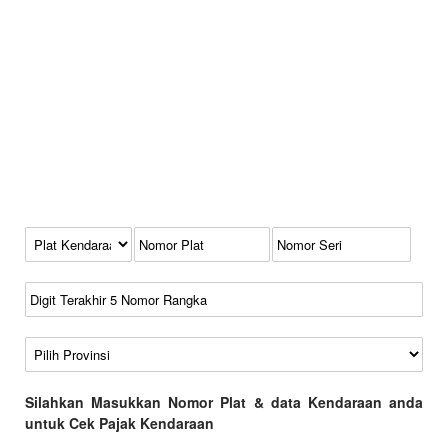
Kode Plat Kendaraan
No Plat
No Seri
No Rangka
Wilayah
Silahkan Masukkan Nomor Plat & data Kendaraan anda
untuk Cek Pajak Kendaraan