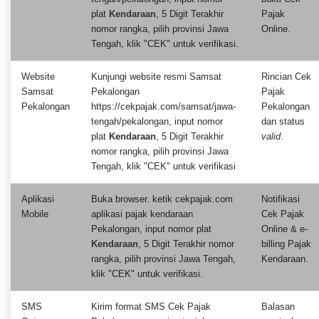
plat
Kendaraan
, 5 Digit Terakhir
Pajak
nomor rangka, pilih provinsi Jawa
Online.
Tengah, klik "CEK" untuk verifikasi.
Website
Kunjungi website resmi Samsat
Rincian Cek
Samsat
Pekalongan
Pajak
Pekalongan
https://cekpajak.com/samsat/jawa-
Pekalongan
tengah/pekalongan, input nomor
dan status
plat
Kendaraan
, 5 Digit Terakhir
valid
.
nomor rangka, pilih provinsi Jawa
Tengah, klik "CEK" untuk verifikasi
Aplikasi
Buka browser. ketik cekpajak.com
Notifikasi
Mobile
aplikasi pajak kendaraan
Cek Pajak
Pekalongan, input nomor plat
Online & e-
Kendaraan
, 5 Digit Terakhir nomor
billing Pajak
rangka, pilih provinsi Jawa Tengah,
Kendaraan.
klik "CEK" untuk verifikasi.
SMS
Kirim format SMS Cek Pajak
Balasan