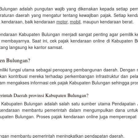
Bulungan adalah pungutan wajib yang dikenakan kepada setiap pemi
eraturan daerah yang mengatur tentang kewajiban pajak. Setiap kend
k kendaraan, baik kendaraan
motor
,
mobil
, maupun kendaraan berat.
kendaraan Kabupaten Bulungan menjadi sangat penting agar pemilik k
ra membayarnya. Saat ini, cek pajak kendaraan online di Kabupate
ang langsung ke kantor samsat.
ten Bulungan?
iliki fungsi utama sebagai penopang pembangunan daerah. Dengan 
kan kontribusi mereka terhadap perkembangan infrastruktur dan pela
 mengakses informasi cek pajak Kabupaten Bulungan sehingga proses
rintah Daerah provinsi Kabupaten Bulungan?
 Kabupaten Bulungan adalah salah satu sumber utama Pendapatan A
kendaraan membantu pemerintah dalam mengumpulkan dana untuk pem
abupaten Bulungan. Proses pajak kendaraan online juga mempercepat
ungan membantu pemerintah meningkatkan pendapatan daerah.