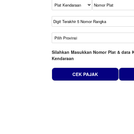
Kode Plat Kendaraan
No Plat
No Seri
No Rangka
Wilayah
Silahkan Masukkan Nomor Plat & data 
Kendaraan