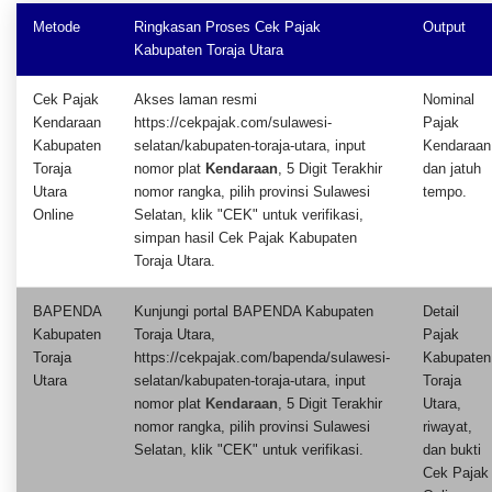
Metode
Ringkasan Proses Cek Pajak
Output
Kabupaten Toraja Utara
Cek Pajak
Akses laman resmi
Nominal
Kendaraan
https://cekpajak.com/sulawesi-
Pajak
Kabupaten
selatan/kabupaten-toraja-utara, input
Kendaraan
Toraja
nomor plat
Kendaraan
, 5 Digit Terakhir
dan jatuh
Utara
nomor rangka, pilih provinsi Sulawesi
tempo.
Online
Selatan, klik "CEK" untuk verifikasi,
simpan hasil Cek Pajak Kabupaten
Toraja Utara.
BAPENDA
Kunjungi portal BAPENDA Kabupaten
Detail
Kabupaten
Toraja Utara,
Pajak
Toraja
https://cekpajak.com/bapenda/sulawesi-
Kabupaten
Utara
selatan/kabupaten-toraja-utara, input
Toraja
nomor plat
Kendaraan
, 5 Digit Terakhir
Utara,
nomor rangka, pilih provinsi Sulawesi
riwayat,
Selatan, klik "CEK" untuk verifikasi.
dan bukti
Cek Pajak