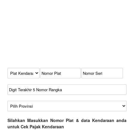
Kode Plat Kendaraan
No Plat
No Seri
No Rangka
Wilayah
Silahkan Masukkan Nomor Plat & data Kendaraan anda
untuk Cek Pajak Kendaraan