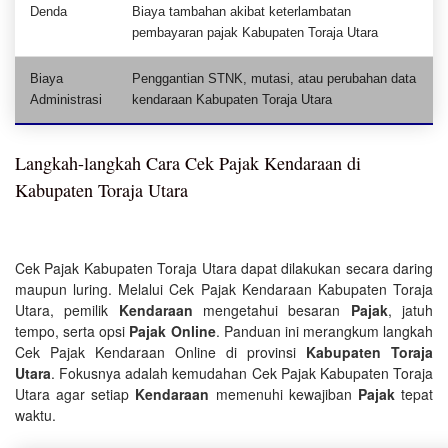
Denda
Biaya tambahan akibat keterlambatan
pembayaran pajak Kabupaten Toraja Utara
Biaya
Penggantian STNK, mutasi, atau perubahan data
Administrasi
kendaraan Kabupaten Toraja Utara
Langkah-langkah Cara Cek Pajak Kendaraan di
Kabupaten Toraja Utara
Cek Pajak Kabupaten Toraja Utara dapat dilakukan secara daring
maupun luring. Melalui Cek Pajak Kendaraan Kabupaten Toraja
Utara, pemilik
Kendaraan
mengetahui besaran
Pajak
, jatuh
tempo, serta opsi
Pajak Online
. Panduan ini merangkum langkah
Cek Pajak Kendaraan Online di provinsi
Kabupaten Toraja
Utara
. Fokusnya adalah kemudahan Cek Pajak Kabupaten Toraja
Utara agar setiap
Kendaraan
memenuhi kewajiban
Pajak
tepat
waktu.