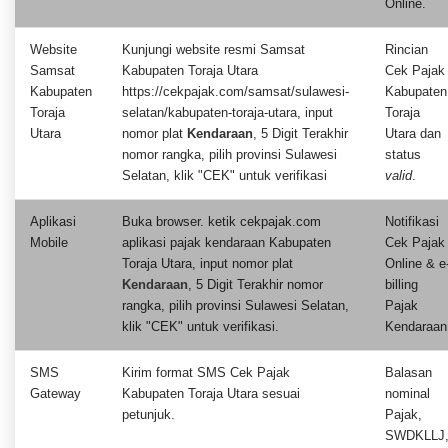
Online.
Website
Kunjungi website resmi Samsat
Rincian
Samsat
Kabupaten Toraja Utara
Cek Pajak
Kabupaten
https://cekpajak.com/samsat/sulawesi-
Kabupaten
Toraja
selatan/kabupaten-toraja-utara, input
Toraja
Utara
nomor plat
Kendaraan
, 5 Digit Terakhir
Utara dan
nomor rangka, pilih provinsi Sulawesi
status
Selatan, klik "CEK" untuk verifikasi
valid
.
Aplikasi
Buka browser. ketik cekpajak.com
Notifikasi
Mobile
aplikasi pajak kendaraan Kabupaten
Cek Pajak
Toraja Utara, input nomor plat
Online & e
Kendaraan
, 5 Digit Terakhir nomor
billing
rangka, pilih provinsi Sulawesi Selatan,
Pajak
klik "CEK" untuk verifikasi.
Kendaraan
SMS
Kirim format SMS Cek Pajak
Balasan
Gateway
Kabupaten Toraja Utara sesuai
nominal
petunjuk.
Pajak,
SWDKLLJ