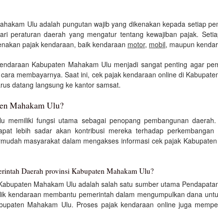
ahakam Ulu adalah pungutan wajib yang dikenakan kepada setiap pem
ri peraturan daerah yang mengatur tentang kewajiban pajak. Seti
enakan pajak kendaraan, baik kendaraan
motor
,
mobil
, maupun kendar
kendaraan Kabupaten Mahakam Ulu menjadi sangat penting agar pem
ta cara membayarnya. Saat ini, cek pajak kendaraan online di Kabu
rus datang langsung ke kantor samsat.
ten Mahakam Ulu?
u memiliki fungsi utama sebagai penopang pembangunan daerah.
t lebih sadar akan kontribusi mereka terhadap perkembangan in
rmudah masyarakat dalam mengakses informasi cek pajak Kabupaten
rintah Daerah provinsi Kabupaten Mahakam Ulu?
 Kabupaten Mahakam Ulu adalah salah satu sumber utama Pendapatan A
k kendaraan membantu pemerintah dalam mengumpulkan dana untuk pe
Kabupaten Mahakam Ulu. Proses pajak kendaraan online juga mempe