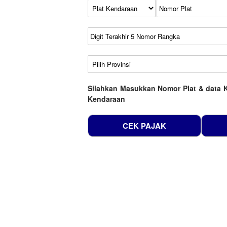
Kode Plat Kendaraan
No Plat
No Seri
No Rangka
Wilayah
Silahkan Masukkan Nomor Plat & data 
Kendaraan