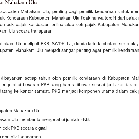
en Mahakam Ulu
Kabupaten Mahakam Ulu, penting bagi pemilik kendaraan untuk 
ak Kendaraan Kabupaten Mahakam Ulu tidak hanya terdiri dari pajak p
kan cek pajak kendaraan online atau cek pajak Kabupaten Mahaka
kam Ulu secara transparan.
kam Ulu meliputi PKB, SWDKLLJ, denda keterlambatan, serta biaya ad
bupaten Mahakam Ulu menjadi sangat penting agar pemilik kendaraan
dibayarkan setiap tahun oleh pemilik kendaraan di Kabupaten M
engetahui besaran PKB yang harus dibayar sesuai jenis kendaraan.
 datang ke kantor samsat. PKB menjadi komponen utama dalam ce
bupaten Mahakam Ulu.
akam Ulu membantu mengetahui jumlah PKB.
cek PKB secara digital.
 dan nilai kendaraan.