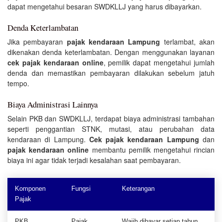
dapat mengetahui besaran SWDKLLJ yang harus dibayarkan.
Denda Keterlambatan
Jika pembayaran
pajak kendaraan Lampung
terlambat, akan
dikenakan denda keterlambatan. Dengan menggunakan layanan
cek pajak kendaraan online
, pemilik dapat mengetahui jumlah
denda dan memastikan pembayaran dilakukan sebelum jatuh
tempo.
Biaya Administrasi Lainnya
Selain PKB dan SWDKLLJ, terdapat biaya administrasi tambahan
seperti penggantian STNK, mutasi, atau perubahan data
kendaraan di Lampung.
Cek pajak kendaraan Lampung
dan
pajak kendaraan online
membantu pemilik mengetahui rincian
biaya ini agar tidak terjadi kesalahan saat pembayaran.
Komponen
Fungsi
Keterangan
Pajak
PKB
Pajak
Wajib dibayar setiap tahun