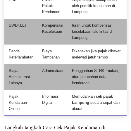
Pokok
oleh pemilik kendaraan di
Kendaraan
Lampung
SWDKLLJ
Kompensasi
Iuran untuk kompensasi
Kecelakaan
kecelakaan lalu lintas di
Lampung
Denda
Biaya
Dikenakan jika pajak dibayar
Keterlambatan
Tambahan
melewati jatuh tempo
Biaya
Administrasi
Penggantian STNK, mutasi,
Administrasi
atau perubahan data
Lainnya
kendaraan
Pajak
Informasi
Memudahkan
cek pajak
Kendaraan
Digital
Lampung
secara cepat dan
Online
akurat
Langkah-langkah Cara Cek Pajak Kendaraan di