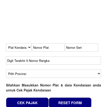
Kode Plat Kendaraan
No Plat
No Seri
No Rangka
Wilayah
Silahkan Masukkan Nomor Plat & data Kendaraan anda
untuk Cek Pajak Kendaraan