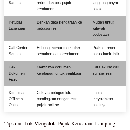
Samsat
antre, dan cek pajak
langsung bayar
kendaraan
pajak
Petugas
Berikan data kendaraan ke
Mudah untuk
Lapangan
petugas resmi
wilayah
pedesaan
Call Center
Hubungi nomor resmi dan
Praktis tanpa
Samsat
sebutkan data kendaraan
harus hadir fisik
Cek
Membawa dokumen
Data akurat dari
Dokumen
kendaraan untuk verifikasi
sumber resmi
Fisik
Kombinasi
Cek via petugas lalu
Lebih
Offline &
bandingkan dengan
cek
meyakinkan
Online
pajak online
hasilnya
Tips dan Trik Mengelola Pajak Kendaraan Lampung