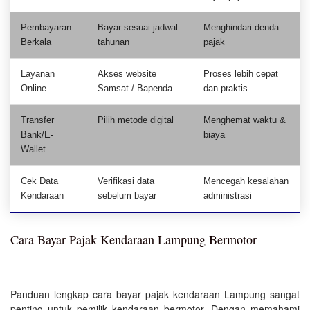
Pembayaran
Bayar sesuai jadwal
Menghindari denda
Berkala
tahunan
pajak
Layanan
Akses website
Proses lebih cepat
Online
Samsat / Bapenda
dan praktis
Transfer
Pilih metode digital
Menghemat waktu &
Bank/E-
biaya
Wallet
Cek Data
Verifikasi data
Mencegah kesalahan
Kendaraan
sebelum bayar
administrasi
Cara Bayar Pajak Kendaraan Lampung Bermotor
Panduan lengkap cara bayar pajak kendaraan Lampung sangat
penting untuk pemilik kendaraan bermotor. Dengan memahami