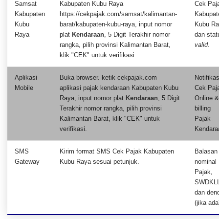
Samsat
Kabupaten Kubu Raya
Cek Paj
Kabupaten
https://cekpajak.com/samsat/kalimantan-
Kabupat
Kubu
barat/kabupaten-kubu-raya, input nomor
Kubu Ra
Raya
plat
Kendaraan
, 5 Digit Terakhir nomor
dan stat
rangka, pilih provinsi Kalimantan Barat,
valid
.
klik "CEK" untuk verifikasi
Aplikasi
Buka browser. ketik cekpajak.com
Notifikas
Mobile
aplikasi pajak kendaraan Kabupaten Kubu
Cek Paj
Raya, input nomor plat
Kendaraan
, 5 Digit
Online &
Terakhir nomor rangka, pilih provinsi
billing
Kalimantan Barat, klik "CEK" untuk
Pajak
verifikasi.
Kendara
SMS
Kirim format SMS Cek Pajak Kabupaten
Balasan
Gateway
Kubu Raya sesuai petunjuk.
nominal
Pajak,
SWDKLL
dan den
(jika ada