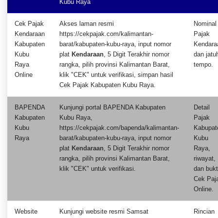
Kubu Raya
Cek Pajak
Akses laman resmi
Nominal
Kendaraan
https://cekpajak.com/kalimantan-
Pajak
Kabupaten
barat/kabupaten-kubu-raya, input nomor
Kendara
Kubu
plat
Kendaraan
, 5 Digit Terakhir nomor
dan jatu
Raya
rangka, pilih provinsi Kalimantan Barat,
tempo.
Online
klik "CEK" untuk verifikasi, simpan hasil
Cek Pajak Kabupaten Kubu Raya.
BAPENDA
Kunjungi portal BAPENDA Kabupaten
Detail
Kabupaten
Kubu Raya,
Pajak
Kubu
https://cekpajak.com/bapenda/kalimantan-
Kabupat
Raya
barat/kabupaten-kubu-raya, input nomor
Kubu
plat
Kendaraan
, 5 Digit Terakhir nomor
Raya,
rangka, pilih provinsi Kalimantan Barat,
riwayat,
klik "CEK" untuk verifikasi.
dan bukt
Cek Paj
Online.
Website
Kunjungi website resmi Samsat
Rincian