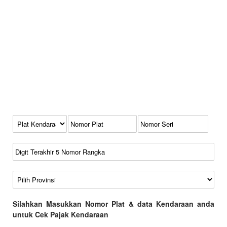
Kode Plat Kendaraan
No Plat
No Seri
No Rangka
Wilayah
Silahkan Masukkan Nomor Plat & data Kendaraan anda
untuk Cek Pajak Kendaraan