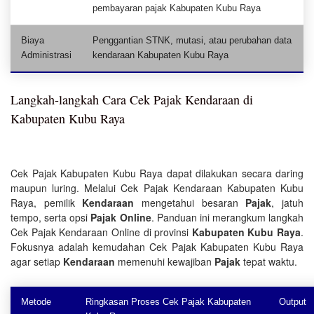
pembayaran pajak Kabupaten Kubu Raya
Biaya
Penggantian STNK, mutasi, atau perubahan data
Administrasi
kendaraan Kabupaten Kubu Raya
Langkah-langkah Cara Cek Pajak Kendaraan di
Kabupaten Kubu Raya
Cek Pajak Kabupaten Kubu Raya dapat dilakukan secara daring
maupun luring. Melalui Cek Pajak Kendaraan Kabupaten Kubu
Raya, pemilik
Kendaraan
mengetahui besaran
Pajak
, jatuh
tempo, serta opsi
Pajak Online
. Panduan ini merangkum langkah
Cek Pajak Kendaraan Online di provinsi
Kabupaten Kubu Raya
.
Fokusnya adalah kemudahan Cek Pajak Kabupaten Kubu Raya
agar setiap
Kendaraan
memenuhi kewajiban
Pajak
tepat waktu.
Metode
Ringkasan Proses Cek Pajak Kabupaten
Output