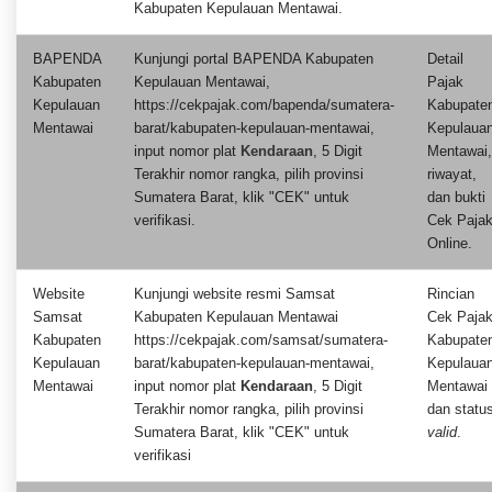
Kabupaten Kepulauan Mentawai.
BAPENDA
Kunjungi portal BAPENDA Kabupaten
Detail
Kabupaten
Kepulauan Mentawai,
Pajak
Kepulauan
https://cekpajak.com/bapenda/sumatera-
Kabupate
Mentawai
barat/kabupaten-kepulauan-mentawai,
Kepulaua
input nomor plat
Kendaraan
, 5 Digit
Mentawai,
Terakhir nomor rangka, pilih provinsi
riwayat,
Sumatera Barat, klik "CEK" untuk
dan bukti
verifikasi.
Cek Paja
Online.
Website
Kunjungi website resmi Samsat
Rincian
Samsat
Kabupaten Kepulauan Mentawai
Cek Paja
Kabupaten
https://cekpajak.com/samsat/sumatera-
Kabupate
Kepulauan
barat/kabupaten-kepulauan-mentawai,
Kepulaua
Mentawai
input nomor plat
Kendaraan
, 5 Digit
Mentawai
Terakhir nomor rangka, pilih provinsi
dan statu
Sumatera Barat, klik "CEK" untuk
valid
.
verifikasi