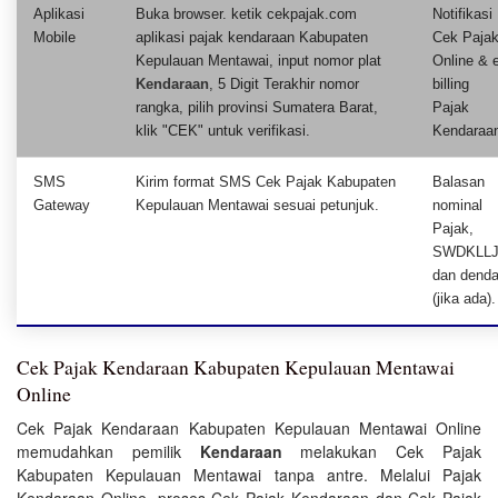
Aplikasi
Buka browser. ketik cekpajak.com
Notifikasi
Mobile
aplikasi pajak kendaraan Kabupaten
Cek Paja
Kepulauan Mentawai, input nomor plat
Online & 
Kendaraan
, 5 Digit Terakhir nomor
billing
rangka, pilih provinsi Sumatera Barat,
Pajak
klik "CEK" untuk verifikasi.
Kendaraa
SMS
Kirim format SMS Cek Pajak Kabupaten
Balasan
Gateway
Kepulauan Mentawai sesuai petunjuk.
nominal
Pajak,
SWDKLLJ
dan dend
(jika ada).
Cek Pajak Kendaraan Kabupaten Kepulauan Mentawai
Online
Cek Pajak Kendaraan Kabupaten Kepulauan Mentawai Online
memudahkan pemilik
Kendaraan
melakukan Cek Pajak
Kabupaten Kepulauan Mentawai tanpa antre. Melalui Pajak