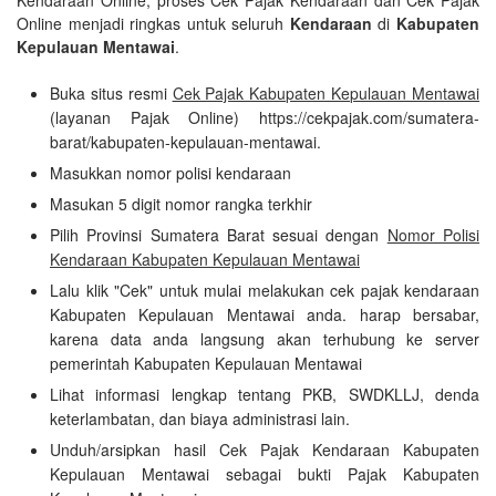
Kendaraan Online, proses Cek Pajak Kendaraan dan Cek Pajak
Online menjadi ringkas untuk seluruh
Kendaraan
di
Kabupaten
Kepulauan Mentawai
.
Buka situs resmi
Cek Pajak Kabupaten Kepulauan Mentawai
(layanan Pajak Online) https://cekpajak.com/sumatera-
barat/kabupaten-kepulauan-mentawai.
Masukkan nomor polisi kendaraan
Masukan 5 digit nomor rangka terkhir
Pilih Provinsi Sumatera Barat sesuai dengan
Nomor Polisi
Kendaraan Kabupaten Kepulauan Mentawai
Lalu klik "Cek" untuk mulai melakukan cek pajak kendaraan
Kabupaten Kepulauan Mentawai anda. harap bersabar,
karena data anda langsung akan terhubung ke server
pemerintah Kabupaten Kepulauan Mentawai
Lihat informasi lengkap tentang PKB, SWDKLLJ, denda
keterlambatan, dan biaya administrasi lain.
Unduh/arsipkan hasil Cek Pajak Kendaraan Kabupaten
Kepulauan Mentawai sebagai bukti Pajak Kabupaten