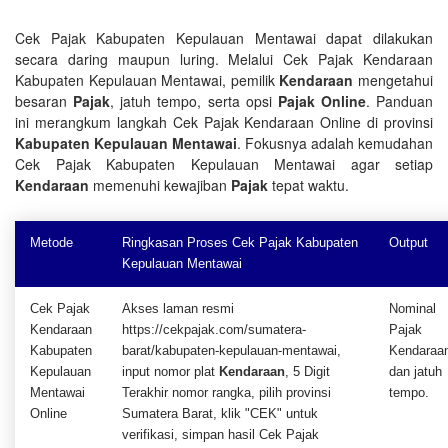
Cek Pajak Kabupaten Kepulauan Mentawai dapat dilakukan
secara daring maupun luring. Melalui Cek Pajak Kendaraan
Kabupaten Kepulauan Mentawai, pemilik
Kendaraan
mengetahui
besaran
Pajak
, jatuh tempo, serta opsi
Pajak Online
. Panduan
ini merangkum langkah Cek Pajak Kendaraan Online di provinsi
Kabupaten Kepulauan Mentawai
. Fokusnya adalah kemudahan
Cek Pajak Kabupaten Kepulauan Mentawai agar setiap
Kendaraan
memenuhi kewajiban
Pajak
tepat waktu.
Metode
Ringkasan Proses Cek Pajak Kabupaten
Output
Kepulauan Mentawai
Cek Pajak
Akses laman resmi
Nominal
Kendaraan
https://cekpajak.com/sumatera-
Pajak
Kabupaten
barat/kabupaten-kepulauan-mentawai,
Kendaraa
Kepulauan
input nomor plat
Kendaraan
, 5 Digit
dan jatuh
Mentawai
Terakhir nomor rangka, pilih provinsi
tempo.
Online
Sumatera Barat, klik "CEK" untuk
verifikasi, simpan hasil Cek Pajak