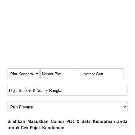
Kode Plat Kendaraan
No Plat
No Seri
No Rangka
Wilayah
Silahkan Masukkan Nomor Plat & data Kendaraan anda
untuk Cek Pajak Kendaraan