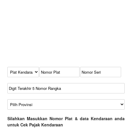
Kode Plat Kendaraan
No Plat
No Seri
No Rangka
Wilayah
Silahkan Masukkan Nomor Plat & data Kendaraan anda
untuk Cek Pajak Kendaraan