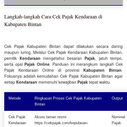
Langkah-langkah Cara Cek Pajak Kendaraan di
Kabupaten Bintan
Cek Pajak Kabupaten Bintan dapat dilakukan secara daring
maupun luring. Melalui Cek Pajak Kendaraan Kabupaten Bintan,
pemilik
Kendaraan
mengetahui besaran
Pajak
, jatuh tempo,
serta opsi
Pajak Online
. Panduan ini merangkum langkah Cek
Pajak Kendaraan Online di provinsi
Kabupaten Bintan
.
Fokusnya adalah kemudahan Cek Pajak Kabupaten Bintan agar
setiap
Kendaraan
memenuhi kewajiban
Pajak
tepat waktu.
Metode
Ringkasan Proses Cek Pajak Kabupaten
Output
Bintan
Cek Pajak
Akses laman resmi
Nominal
Kendaraan
https://cekpajak.com/kepulauan-
Pajak