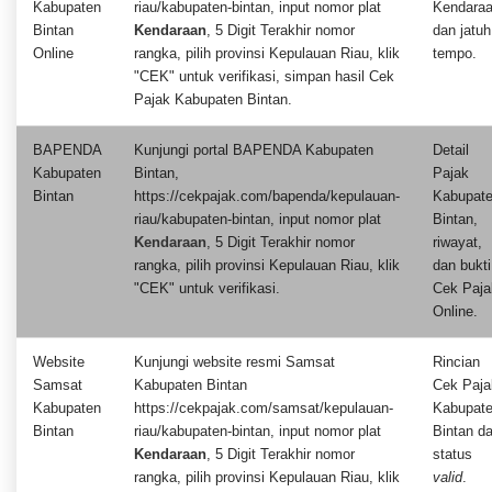
Kabupaten
riau/kabupaten-bintan, input nomor plat
Kendara
Bintan
Kendaraan
, 5 Digit Terakhir nomor
dan jatuh
Online
rangka, pilih provinsi Kepulauan Riau, klik
tempo.
"CEK" untuk verifikasi, simpan hasil Cek
Pajak Kabupaten Bintan.
BAPENDA
Kunjungi portal BAPENDA Kabupaten
Detail
Kabupaten
Bintan,
Pajak
Bintan
https://cekpajak.com/bapenda/kepulauan-
Kabupat
riau/kabupaten-bintan, input nomor plat
Bintan,
Kendaraan
, 5 Digit Terakhir nomor
riwayat,
rangka, pilih provinsi Kepulauan Riau, klik
dan bukti
"CEK" untuk verifikasi.
Cek Paja
Online.
Website
Kunjungi website resmi Samsat
Rincian
Samsat
Kabupaten Bintan
Cek Paja
Kabupaten
https://cekpajak.com/samsat/kepulauan-
Kabupat
Bintan
riau/kabupaten-bintan, input nomor plat
Bintan d
Kendaraan
, 5 Digit Terakhir nomor
status
rangka, pilih provinsi Kepulauan Riau, klik
valid
.