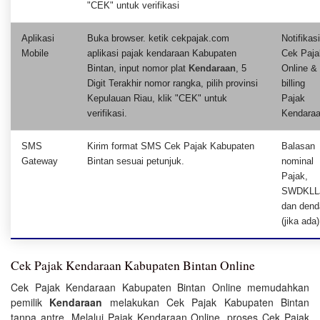
"CEK" untuk verifikasi
Aplikasi
Buka browser. ketik cekpajak.com
Notifikasi
Mobile
aplikasi pajak kendaraan Kabupaten
Cek Paja
Bintan, input nomor plat
Kendaraan
, 5
Online & 
Digit Terakhir nomor rangka, pilih provinsi
billing
Kepulauan Riau, klik "CEK" untuk
Pajak
verifikasi.
Kendaraa
SMS
Kirim format SMS Cek Pajak Kabupaten
Balasan
Gateway
Bintan sesuai petunjuk.
nominal
Pajak,
SWDKLL
dan dend
(jika ada)
Cek Pajak Kendaraan Kabupaten Bintan Online
Cek Pajak Kendaraan Kabupaten Bintan Online memudahkan
pemilik
Kendaraan
melakukan Cek Pajak Kabupaten Bintan
tanpa antre. Melalui Pajak Kendaraan Online, proses Cek Pajak