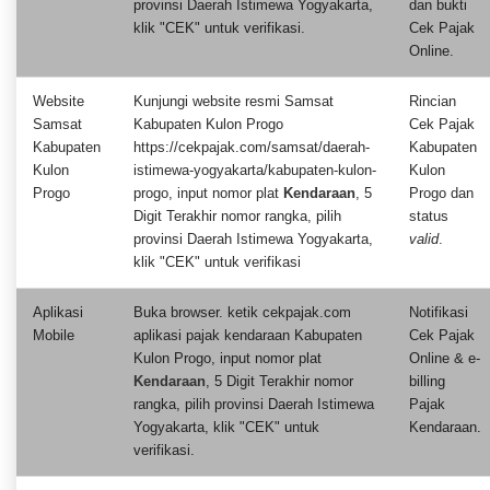
provinsi Daerah Istimewa Yogyakarta,
dan bukti
klik "CEK" untuk verifikasi.
Cek Pajak
Online.
Website
Kunjungi website resmi Samsat
Rincian
Samsat
Kabupaten Kulon Progo
Cek Pajak
Kabupaten
https://cekpajak.com/samsat/daerah-
Kabupaten
Kulon
istimewa-yogyakarta/kabupaten-kulon-
Kulon
Progo
progo, input nomor plat
Kendaraan
, 5
Progo dan
Digit Terakhir nomor rangka, pilih
status
provinsi Daerah Istimewa Yogyakarta,
valid
.
klik "CEK" untuk verifikasi
Aplikasi
Buka browser. ketik cekpajak.com
Notifikasi
Mobile
aplikasi pajak kendaraan Kabupaten
Cek Pajak
Kulon Progo, input nomor plat
Online & e-
Kendaraan
, 5 Digit Terakhir nomor
billing
rangka, pilih provinsi Daerah Istimewa
Pajak
Yogyakarta, klik "CEK" untuk
Kendaraan.
verifikasi.