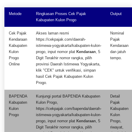
Metode
Ringkasan Proses Cek Pajak
Output
Kabupaten Kulon Progo
Cek Pajak
Akses laman resmi
Nominal
Kendaraan
https://cekpajak.com/daerah-
Pajak
Kabupaten
istimewa-yogyakarta/kabupaten-kulon-
Kendaraan
Kulon
progo, input nomor plat
Kendaraan
, 5
dan jatuh
Progo
Digit Terakhir nomor rangka, pilih
tempo.
Online
provinsi Daerah Istimewa Yogyakarta,
klik "CEK" untuk verifikasi, simpan
hasil Cek Pajak Kabupaten Kulon
Progo.
BAPENDA
Kunjungi portal BAPENDA Kabupaten
Detail
Kabupaten
Kulon Progo,
Pajak
Kulon
https://cekpajak.com/bapenda/daerah-
Kabupaten
Progo
istimewa-yogyakarta/kabupaten-kulon-
Kulon
progo, input nomor plat
Kendaraan
, 5
Progo,
Digit Terakhir nomor rangka, pilih
riwayat,