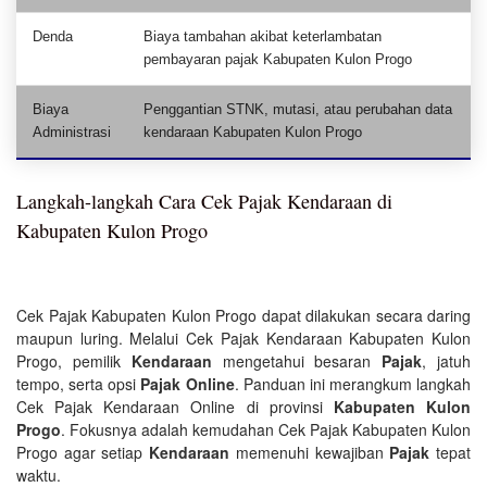
Denda
Biaya tambahan akibat keterlambatan
pembayaran pajak Kabupaten Kulon Progo
Biaya
Penggantian STNK, mutasi, atau perubahan data
Administrasi
kendaraan Kabupaten Kulon Progo
Langkah-langkah Cara Cek Pajak Kendaraan di
Kabupaten Kulon Progo
Cek Pajak Kabupaten Kulon Progo dapat dilakukan secara daring
maupun luring. Melalui Cek Pajak Kendaraan Kabupaten Kulon
Progo, pemilik
Kendaraan
mengetahui besaran
Pajak
, jatuh
tempo, serta opsi
Pajak Online
. Panduan ini merangkum langkah
Cek Pajak Kendaraan Online di provinsi
Kabupaten Kulon
Progo
. Fokusnya adalah kemudahan Cek Pajak Kabupaten Kulon
Progo agar setiap
Kendaraan
memenuhi kewajiban
Pajak
tepat
waktu.