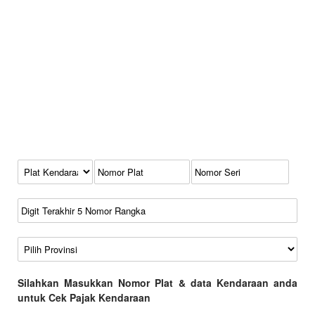
Kode Plat Kendaraan
No Plat
No Seri
No Rangka
Wilayah
Silahkan Masukkan Nomor Plat & data Kendaraan anda
untuk Cek Pajak Kendaraan