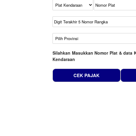
Kode Plat Kendaraan
No Plat
No Seri
No Rangka
Wilayah
Silahkan Masukkan Nomor Plat & data 
Kendaraan