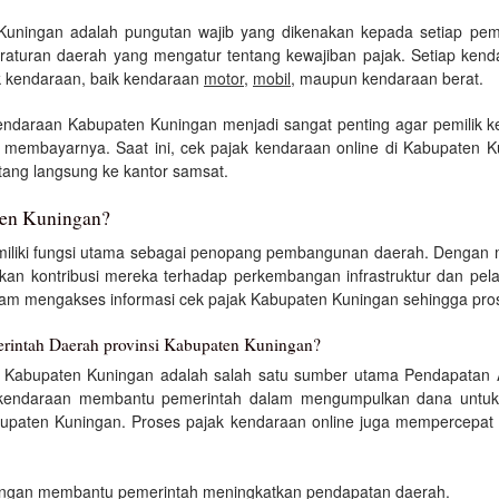
Kuningan adalah pungutan wajib yang dikenakan kepada setiap pemi
eraturan daerah yang mengatur tentang kewajiban pajak. Setiap kend
k kendaraan, baik kendaraan
motor
,
mobil
, maupun kendaraan berat.
kendaraan Kabupaten Kuningan menjadi sangat penting agar pemilik k
ra membayarnya. Saat ini, cek pajak kendaraan online di Kabupate
ang langsung ke kantor samsat.
ten Kuningan?
iliki fungsi utama sebagai penopang pembangunan daerah. Dengan 
kan kontribusi mereka terhadap perkembangan infrastruktur dan pela
 mengakses informasi cek pajak Kabupaten Kuningan sehingga proses
rintah Daerah provinsi Kabupaten Kuningan?
 Kabupaten Kuningan adalah salah satu sumber utama Pendapatan A
kendaraan membantu pemerintah dalam mengumpulkan dana untuk pem
abupaten Kuningan. Proses pajak kendaraan online juga mempercepat
ingan membantu pemerintah meningkatkan pendapatan daerah.