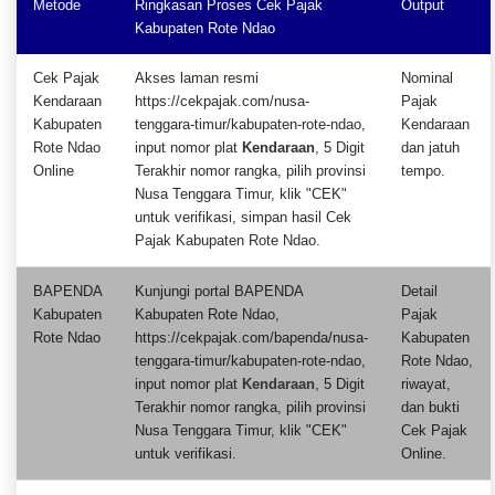
Metode
Ringkasan Proses Cek Pajak
Output
Kabupaten Rote Ndao
Cek Pajak
Akses laman resmi
Nominal
Kendaraan
https://cekpajak.com/nusa-
Pajak
Kabupaten
tenggara-timur/kabupaten-rote-ndao,
Kendaraan
Rote Ndao
input nomor plat
Kendaraan
, 5 Digit
dan jatuh
Online
Terakhir nomor rangka, pilih provinsi
tempo.
Nusa Tenggara Timur, klik "CEK"
untuk verifikasi, simpan hasil Cek
Pajak Kabupaten Rote Ndao.
BAPENDA
Kunjungi portal BAPENDA
Detail
Kabupaten
Kabupaten Rote Ndao,
Pajak
Rote Ndao
https://cekpajak.com/bapenda/nusa-
Kabupaten
tenggara-timur/kabupaten-rote-ndao,
Rote Ndao,
input nomor plat
Kendaraan
, 5 Digit
riwayat,
Terakhir nomor rangka, pilih provinsi
dan bukti
Nusa Tenggara Timur, klik "CEK"
Cek Pajak
untuk verifikasi.
Online.