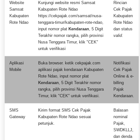
Website
Kunjungi website resmi Samsat
Rincian
Samsat
Kabupaten Rote Ndao
Cek Pajak
Kabupaten
https://cekpajak.com/samsat/nusa-
Kabupaten
Rote Ndao
tenggara-timur/kabupaten-rote-ndao,
Rote Ndao
input nomor plat
Kendaraan
, 5 Digit
dan status
Terakhir nomor rangka, pilih provinsi
valid
.
Nusa Tenggara Timur, klik "CEK"
untuk verifikasi
Aplikasi
Buka browser. ketik cekpajak.com
Notifikasi
Mobile
aplikasi pajak kendaraan Kabupaten
Cek Pajak
Rote Ndao, input nomor plat
Online & e-
Kendaraan
, 5 Digit Terakhir nomor
billing
rangka, pilih provinsi Nusa Tenggara
Pajak
Timur, klik "CEK" untuk verifikasi.
Kendaraan.
SMS
Kirim format SMS Cek Pajak
Balasan
Gateway
Kabupaten Rote Ndao sesuai
nominal
petunjuk.
Pajak,
SWDKLLJ,
dan denda