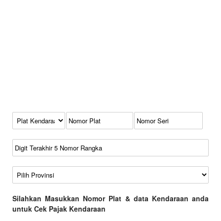
Kode Plat Kendaraan
No Plat
No Seri
No Rangka
Wilayah
Silahkan Masukkan Nomor Plat & data Kendaraan anda
untuk Cek Pajak Kendaraan