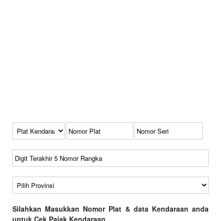
Kode Plat Kendaraan
No Plat
No Seri
No Rangka
Wilayah
Silahkan Masukkan Nomor Plat & data Kendaraan anda
untuk Cek Pajak Kendaraan