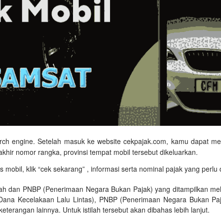
arch engine. Setelah masuk ke website cekpajak.com, kamu dapat mengi
erakhir nomor rangka, provinsi tempat mobil tersebut dikeluarkan.
as mobil, klik “cek sekarang” , informasi serta nominal pajak yang perl
gah dan PNBP (Penerimaan Negara Bukan Pajak) yang ditampilkan meli
na Kecelakaan Lalu Lintas), PNBP (Penerimaan Negara Bukan Pajak
terangan lainnya. Untuk istilah tersebut akan dibahas lebih lanjut.