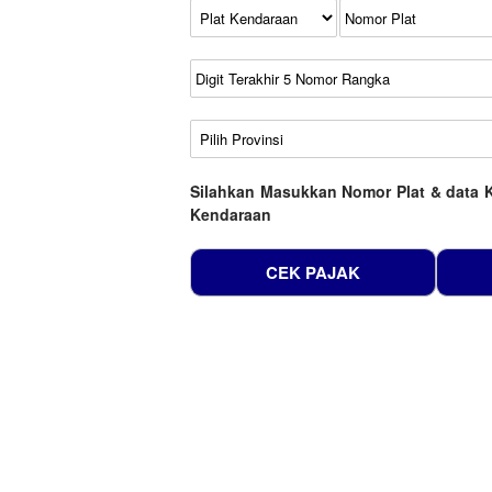
Kode Plat Kendaraan
No Plat
No Seri
No Rangka
Wilayah
Silahkan Masukkan Nomor Plat & data 
Kendaraan