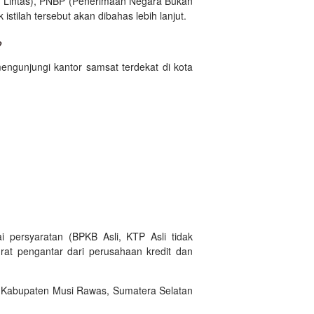
 Lintas), PNBP (Penerimaan Negara Bukan
stilah tersebut akan dibahas lebih lanjut.
?
ngunjungi kantor samsat terdekat di kota
 persyaratan (BPKB Asli, KTP Asli tidak
rat pengantar dari perusahaan kredit dan
l Kabupaten Musi Rawas, Sumatera Selatan