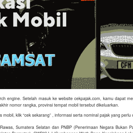
arch engine. Setelah masuk ke website cekpajak.com, kamu dapat mengi
erakhir nomor rangka, provinsi tempat mobil tersebut dikeluarkan.
as mobil, klik “cek sekarang” , informasi serta nominal pajak yang perl
 Rawas, Sumatera Selatan dan PNBP (Penerimaan Negara Bukan Paja