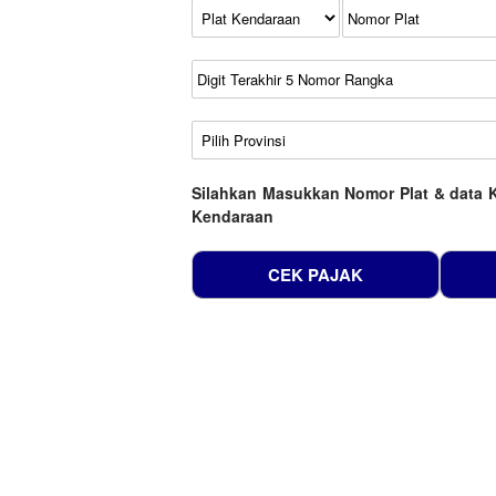
Kode Plat Kendaraan
No Plat
No Seri
No Rangka
Wilayah
Silahkan Masukkan Nomor Plat & data 
Kendaraan