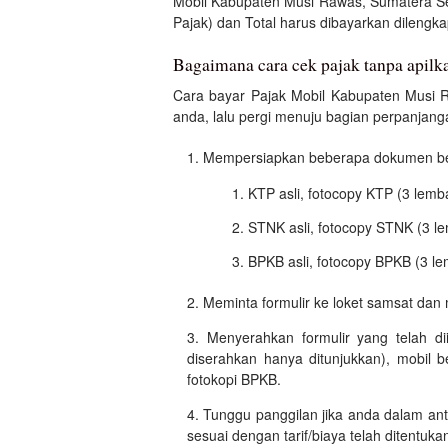
Mobil Kabupaten Musi Rawas, Sumatera S
Pajak) dan Total harus dibayarkan dilengkap
Bagaimana cara cek pajak tanpa apil
Cara bayar Pajak Mobil Kabupaten Musi R
anda, lalu pergi menuju bagian perpanjanga
Mempersiapkan beberapa dokumen beri
KTP asli, fotocopy KTP (3 lemb
STNK asli, fotocopy STNK (3 l
BPKB asli, fotocopy BPKB (3 le
Meminta formulir ke loket samsat dan 
Menyerahkan formulir yang telah di
diserahkan hanya ditunjukkan), mobil 
fotokopi BPKB.
Tunggu panggilan jika anda dalam an
sesuai dengan tarif/biaya telah ditentuka