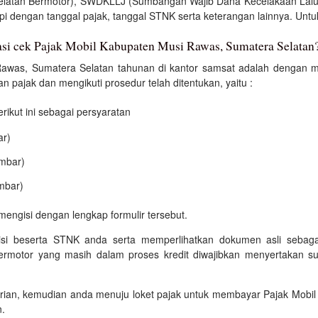
elatan Bermotor), SWDKLLJ (Sumbangan Wajib Dana Kecelakaan Lalu
i dengan tanggal pajak, tanggal STNK serta keterangan lainnya. Untuk i
kasi cek Pajak Mobil Kabupaten Musi Rawas, Sumatera Selatan
awas, Sumatera Selatan tahunan di kantor samsat adalah dengan me
n pajak dan mengikuti prosedur telah ditentukan, yaitu :
kut ini sebagai persyaratan
ar)
embar)
mbar)
mengisi dengan lengkap formulir tersebut.
isi beserta STNK anda serta memperlihatkan dokumen asli sebagai
bermotor yang masih dalam proses kredit diwajibkan menyertakan su
trian, kemudian anda menuju loket pajak untuk membayar Pajak Mobi
n.