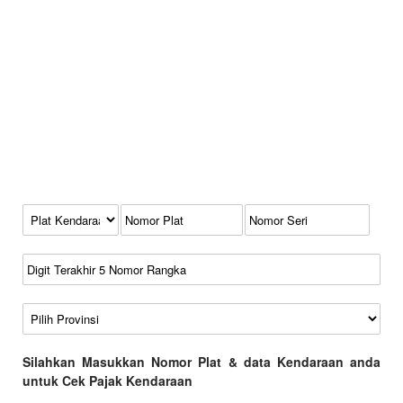
Kode Plat Kendaraan
No Plat
No Seri
No Rangka
Wilayah
Silahkan Masukkan Nomor Plat & data Kendaraan anda
untuk Cek Pajak Kendaraan