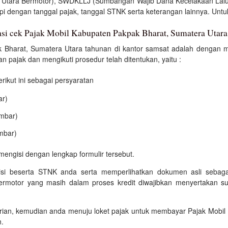
a Utara Bermotor), SWDKLLJ (Sumbangan Wajib Dana Kecelakaan Lalu
i dengan tanggal pajak, tanggal STNK serta keterangan lainnya. Untuk i
asi cek Pajak Mobil Kabupaten Pakpak Bharat, Sumatera Utara
 Bharat, Sumatera Utara tahunan di kantor samsat adalah dengan me
n pajak dan mengikuti prosedur telah ditentukan, yaitu :
kut ini sebagai persyaratan
ar)
embar)
mbar)
mengisi dengan lengkap formulir tersebut.
isi beserta STNK anda serta memperlihatkan dokumen asli sebagai
bermotor yang masih dalam proses kredit diwajibkan menyertakan su
trian, kemudian anda menuju loket pajak untuk membayar Pajak Mobi
n.