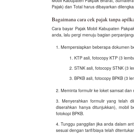
Mobil Kabupaten Pakpak Bharat, Sumater
Pajak) dan Total harus dibayarkan dilengkap
Bagaimana cara cek pajak tanpa apilk
Cara bayar Pajak Mobil Kabupaten Pakpak
anda, lalu pergi menuju bagian perpanjanga
Mempersiapkan beberapa dokumen beri
KTP asli, fotocopy KTP (3 lemb
STNK asli, fotocopy STNK (3 l
BPKB asli, fotocopy BPKB (3 le
Meminta formulir ke loket samsat dan 
Menyerahkan formulir yang telah di
diserahkan hanya ditunjukkan), mobil 
fotokopi BPKB.
Tunggu panggilan jika anda dalam an
sesuai dengan tarif/biaya telah ditentuka