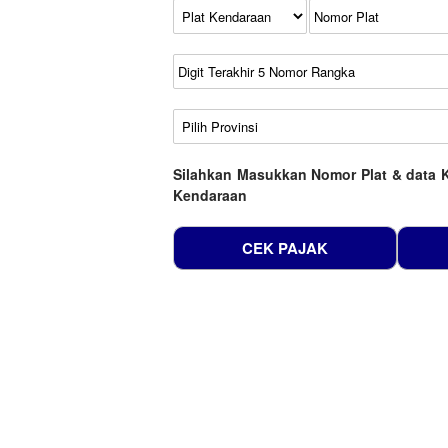
Kode Plat Kendaraan
No Plat
No Seri
No Rangka
Wilayah
Silahkan Masukkan Nomor Plat & data 
Kendaraan