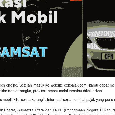
arch engine. Setelah masuk ke website cekpajak.com, kamu dapat mengi
erakhir nomor rangka, provinsi tempat mobil tersebut dikeluarkan.
as mobil, klik “cek sekarang” , informasi serta nominal pajak yang perl
ak Bharat, Sumatera Utara dan PNBP (Penerimaan Negara Bukan Paja