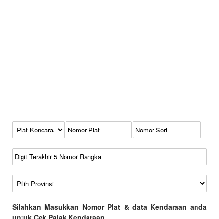
Kode Plat Kendaraan
No Plat
No Seri
No Rangka
Wilayah
Silahkan Masukkan Nomor Plat & data Kendaraan anda
untuk Cek Pajak Kendaraan