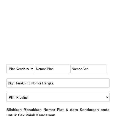
Kode Plat Kendaraan
No Plat
No Seri
No Rangka
Wilayah
Silahkan Masukkan Nomor Plat & data Kendaraan anda
untuk Cek Pajak Kendaraan