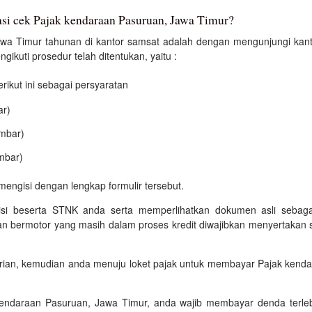
asi cek Pajak kendaraan Pasuruan, Jawa Timur?
a Timur tahunan di kantor samsat adalah dengan mengunjungi kantor
kuti prosedur telah ditentukan, yaitu :
kut ini sebagai persyaratan
ar)
embar)
mbar)
mengisi dengan lengkap formulir tersebut.
isi beserta STNK anda serta memperlihatkan dokumen asli sebagai
an bermotor yang masih dalam proses kredit diwajibkan menyertakan s
trian, kemudian anda menuju loket pajak untuk membayar Pajak kend
kendaraan Pasuruan, Jawa Timur, anda wajib membayar denda terle