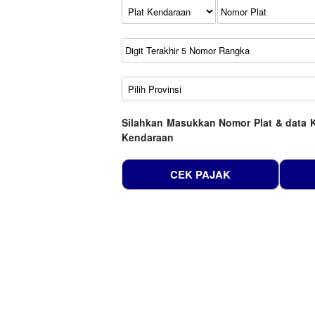
Kode Plat Kendaraan
No Plat
No Seri
No Rangka
Wilayah
Silahkan Masukkan Nomor Plat & data 
Kendaraan