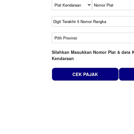
Kode Plat Kendaraan
No Plat
No Seri
No Rangka
Wilayah
Silahkan Masukkan Nomor Plat & data 
Kendaraan