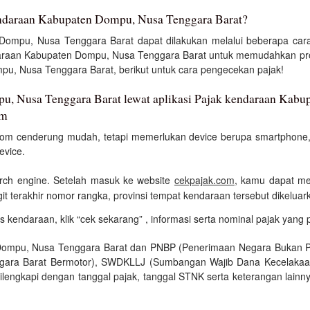
endaraan Kabupaten Dompu, Nusa Tenggara Barat?
ompu, Nusa Tenggara Barat dapat dilakukan melalui beberapa cara
araan Kabupaten Dompu, Nusa Tenggara Barat untuk memudahkan pros
u, Nusa Tenggara Barat, berikut untuk cara pengecekan pajak!
, Nusa Tenggara Barat lewat aplikasi Pajak kendaraan Kabu
om
.com cenderung mudah, tetapi memerlukan device berupa smartphone, 
evice.
earch engine. Setelah masuk ke website
cekpajak.com
, kamu dapat men
igit terakhir nomor rangka, provinsi tempat kendaraan tersebut dikeluar
as kendaraan, klik “cek sekarang” , informasi serta nominal pajak yang
ompu, Nusa Tenggara Barat dan PNBP (Penerimaan Negara Bukan Paj
ara Barat Bermotor), SWDKLLJ (Sumbangan Wajib Dana Kecelakaan
lengkapi dengan tanggal pajak, tanggal STNK serta keterangan lainnya