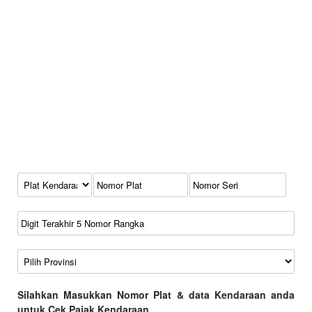
Kode Plat Kendaraan
No Plat
No Seri
No Rangka
Wilayah
Silahkan Masukkan Nomor Plat & data Kendaraan anda
untuk Cek Pajak Kendaraan