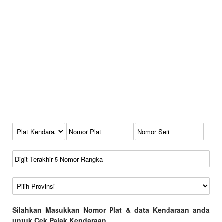
Kode Plat Kendaraan
No Plat
No Seri
No Rangka
Wilayah
Silahkan Masukkan Nomor Plat & data Kendaraan anda
untuk Cek Pajak Kendaraan