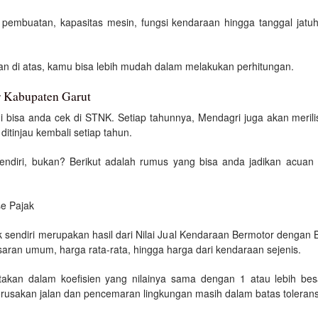
hun pembuatan, kapasitas mesin, fungsi kendaraan hingga tanggal jat
n di atas, kamu bisa lebih mudah dalam melakukan perhitungan.
r Kabupaten Garut
ni bisa anda cek di STNK. Setiap tahunnya, Mendagri juga akan meril
itinjau kembali setiap tahun.
endiri, bukan? Berikut adalah rumus yang bisa anda jadikan acuan
e Pajak
sendiri merupakan hasil dari Nilai Jual Kendaraan Bermotor dengan Bob
saran umum, harga rata-rata, hingga harga dari kendaraan sejenis.
atakan dalam koefisien yang nilainya sama dengan 1 atau lebih besa
usakan jalan dan pencemaran lingkungan masih dalam batas tolerans