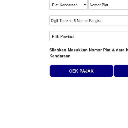
Kode Plat Kendaraan
No Plat
No Seri
No Rangka
Wilayah
Silahkan Masukkan Nomor Plat & data 
Kendaraan