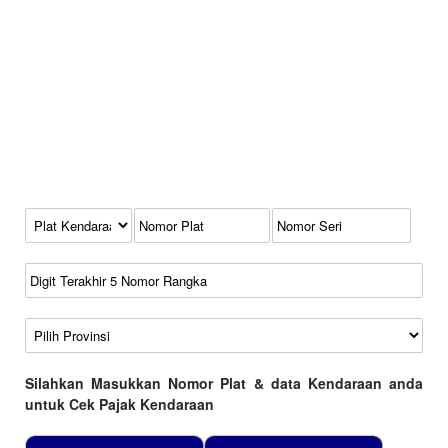
Kode Plat Kendaraan
No Plat
No Seri
No Rangka
Wilayah
Silahkan Masukkan Nomor Plat & data Kendaraan anda
untuk Cek Pajak Kendaraan