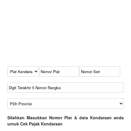
Kode Plat Kendaraan
No Plat
No Seri
No Rangka
Wilayah
Silahkan Masukkan Nomor Plat & data Kendaraan anda
untuk Cek Pajak Kendaraan