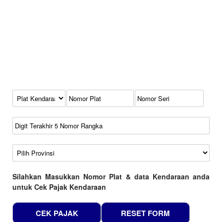
Kode Plat Kendaraan
No Plat
No Seri
No Rangka
Wilayah
Silahkan Masukkan Nomor Plat & data Kendaraan anda
untuk Cek Pajak Kendaraan