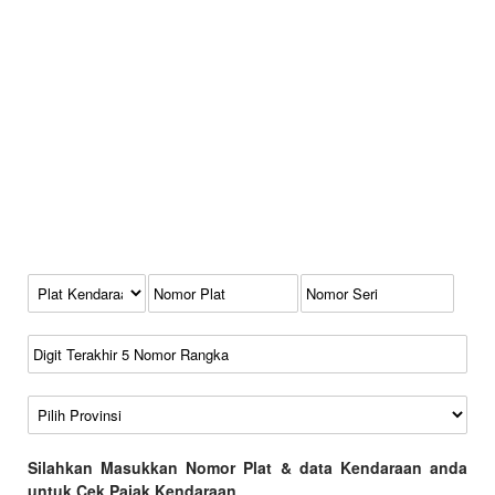
Kode Plat Kendaraan
No Plat
No Seri
No Rangka
Wilayah
Silahkan Masukkan Nomor Plat & data Kendaraan anda
untuk Cek Pajak Kendaraan