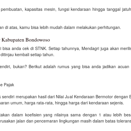
hun pembuatan, kapasitas mesin, fungsi kendaraan hingga tanggal jat
n di atas, kamu bisa lebih mudah dalam melakukan perhitungan.
or Kabupaten Bondowoso
ni bisa anda cek di STNK. Setiap tahunnya, Mendagri juga akan meril
itinjau kembali setiap tahun.
endiri, bukan? Berikut adalah rumus yang bisa anda jadikan acuan
e Pajak
sendiri merupakan hasil dari Nilai Jual Kendaraan Bermotor dengan Bob
saran umum, harga rata-rata, hingga harga dari kendaraan sejenis.
atakan dalam koefisien yang nilainya sama dengan 1 atau lebih besa
usakan jalan dan pencemaran lingkungan masih dalam batas tolerans