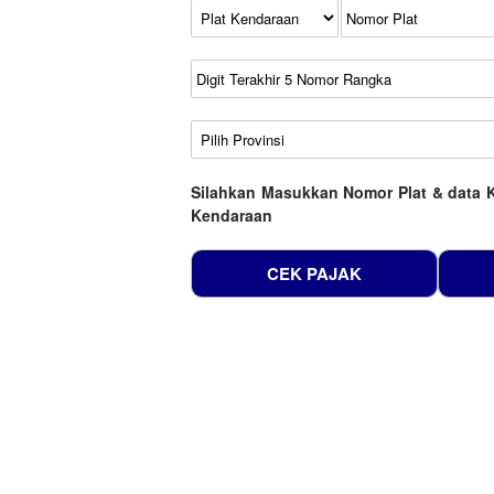
Kode Plat Kendaraan
No Plat
No Seri
No Rangka
Wilayah
Silahkan Masukkan Nomor Plat & data 
Kendaraan